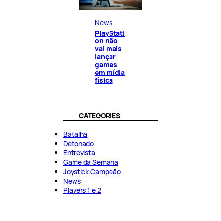
News
PlayStati
on não
vai mais
lançar
games
em mídia
física
CATEGORIES
Batalha
Detonado
Entrevista
Game da Semana
Joystick Campeão
News
Players 1 e 2