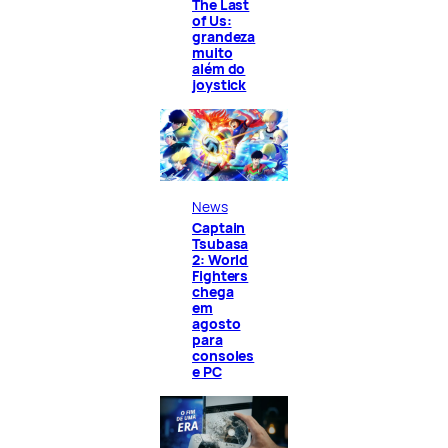
The Last
of Us:
grandeza
muito
além do
joystick
News
Captain
Tsubasa
2: World
Fighters
chega
em
agosto
para
consoles
e PC