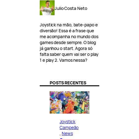
Julio Costa Neto
Joystick na mão, bate-papo e
diversão! Essa é a frase que
me acompanha no mundo dos
games desde sempre. O blog
já ganhou o start. Agora só
falta saber quem vai ser o play
1 e play 2. Vamos nessa?
POSTS RECENTES
Joystick
Campeão
, 
News