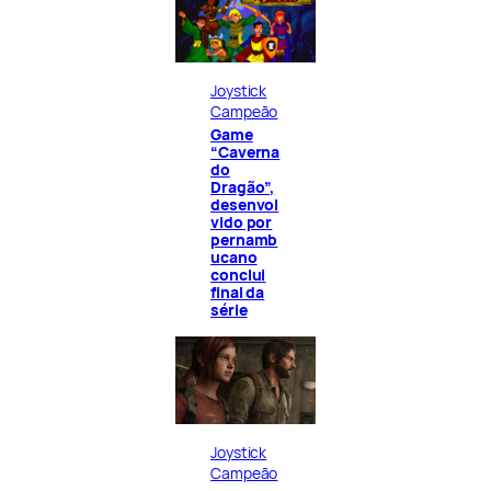
Joystick
Campeão
Game
“Caverna
do
Dragão”,
desenvol
vido por
pernamb
ucano
conclui
final da
série
Joystick
Campeão