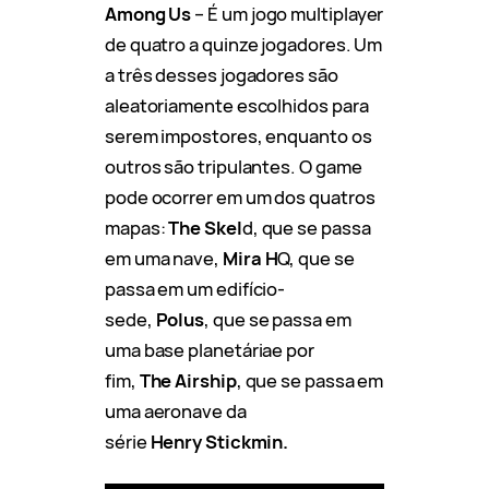
Among Us
– É um jogo multiplayer
de quatro a quinze jogadores. Um
a três desses jogadores são
aleatoriamente escolhidos para
serem impostores, enquanto os
outros são tripulantes. O game
pode ocorrer em um dos quatros
mapas:
The Skel
d, que se passa
em uma nave,
Mira H
Q, que se
passa em um edifício-
sede,
Polus
, que se passa em
uma base planetáriae por
fim,
The Airship
, que se passa em
uma aeronave da
série
Henry Stickmin.