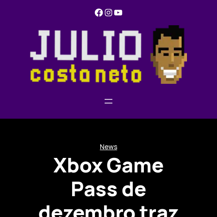
Pular
Facebook
Instagram
YouTube
para
o
conteúdo
News
Xbox Game
Pass de
dezembro traz