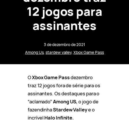
12 jogos para
assinantes
3 de dezembro de 2021
Among Us
, 
stardew valley
, 
Xbox Game Pass
O
Xbox Game Pass
dezembro
traz 12 jogos fora de série para os
assinantes. Os destaques para o
“aclamado”
Among US
, o jogo de
fazendinha
Stardew Valley
e o
incrível
Halo Infinite.