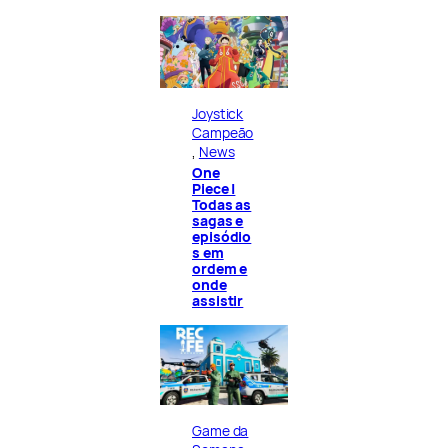
Joystick
Campeão
, 
News
One
Piece |
Todas as
sagas e
episódio
s em
ordem e
onde
assistir
Game da