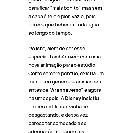
para ficar “mais bonito”, mas sem
a capa é feio e pior, vazio, pois
parece que beberam toda água
ao longo do tempo.
“Wish”
, além de ser esse
especial, também vem com uma
nova animação para o estúdio.
Como sempre pontuo, existia um
mundo no gênero de animações
antes de
“Aranhaverso”
e agora
há um depois. A
Disney
insistiu
em seu estilo que vinha se
desgastando, e dessa vez
parece ter começado a se
adequar às mudanças da