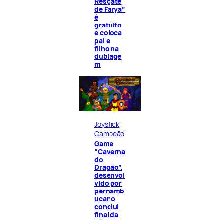
Resgate
de Fárya”
é
gratuito
e coloca
pai e
filho na
dublage
m
Joystick
Campeão
Game
“Caverna
do
Dragão”,
desenvol
vido por
pernamb
ucano
conclui
final da