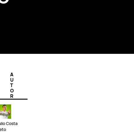
A
U
T
O
R
ulio Costa
eto