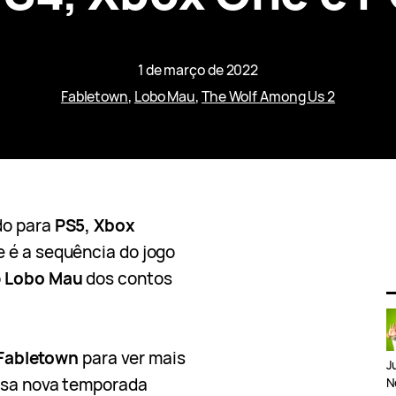
1 de março de 2022
Fabletown
, 
Lobo Mau
, 
The Wolf Among Us 2
ado para
PS5, Xbox
 é a sequência do jogo
o
Lobo Mau
dos contos
Fabletown
para ver mais
J
Essa nova temporada
N