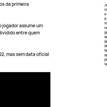
os da primeira
J
m
e
é
m
o jogador assume um
n
dividido entre quem
g
s
j
s
f
2, mas sem data oficial
q
pl
V