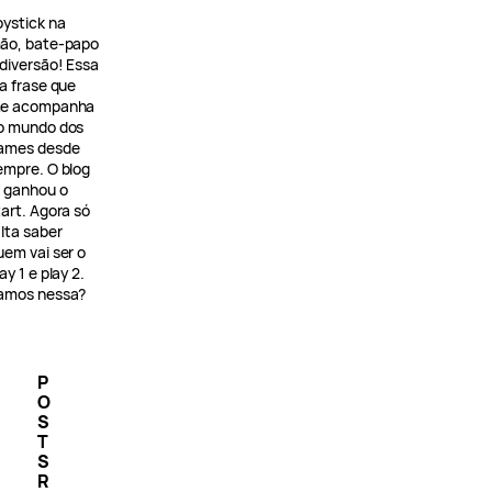
oystick na
ão, bate-papo
 diversão! Essa
 a frase que
e acompanha
o mundo dos
ames desde
empre. O blog
á ganhou o
tart. Agora só
alta saber
uem vai ser o
ay 1 e play 2.
amos nessa?
P
O
S
T
S
R