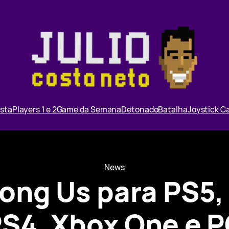
ista
Players 1 e 2
Game da Semana
Detonado
Batalha
Joystick 
News
ong Us para PS5, 
S4, Xbox One e 