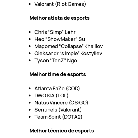
Valorant (Riot Games)
Melhor atleta de esports
Chris “Simp” Lehr
Heo “ShowMaker” Su
Magomed “Collapse” Khalilov
Oleksandr “s1mple” Kostyliev
Tyson “TenZ” Ngo
Melhor time de esports
Atlanta FaZe (COD)
DWG KIA (LOL)
Natus Vincere (CS:GO)
Sentinels (Valorant)
Team Spirit (DOTA2)
Melhor técnico de esports