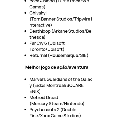
Back 4 Blood (Turtle Rock/WB
Games)
Chivalry II
(Torn Banner Studios/Tripwire I
nteractive)
Deathloop (Arkane Studios/Be
thesda)
Far Cry 6 (Ubisoft
Toronto/Ubisoft)
Returnal (Housemarque/SIE)
Melhor jogo de ação/aventura
Marvel’s Guardians of the Galax
y (Eidos Montreal/SQUARE
ENIX)
Metroid Dread
(Mercury Steam/Nintendo)
Psychonauts 2 (Double
Fine/Xbox Game Studios)