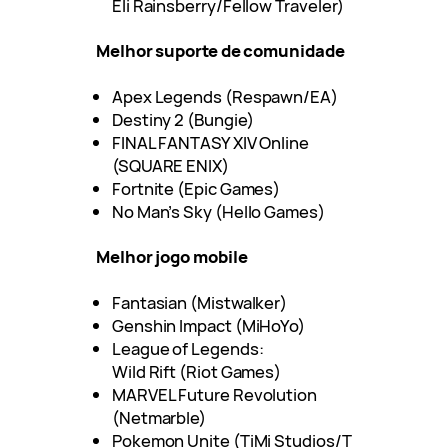
Eli Rainsberry/Fellow Traveler)
Melhor suporte de comunidade
Apex Legends (Respawn/EA)
Destiny 2 (Bungie)
FINAL FANTASY XIV Online
(SQUARE ENIX)
Fortnite (Epic Games)
No Man’s Sky (Hello Games)
Melhor jogo mobile
Fantasian (Mistwalker)
Genshin Impact (MiHoYo)
League of Legends:
Wild Rift (Riot Games)
MARVEL Future Revolution
(Netmarble)
Pokemon Unite (TiMi Studios/T