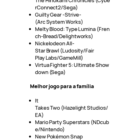
The Hinokami Chronicles (Cybe
rConnect2/Sega)
Guilty Gear -Strive-
(Arc System Works)
Melty Blood: Type Lumina (Fren
ch-Bread/Delightworks)
Nickelodeon All-
Star Brawl (Ludosity/Fair
Play Labs/GameMill)
Virtua Fighter 5: Ultimate Show
down (Sega)
Melhor jogo para a família
It
Takes Two (Hazelight Studios/
EA)
Mario Party Superstars (NDcub
e/Nintendo)
New Pokémon Snap