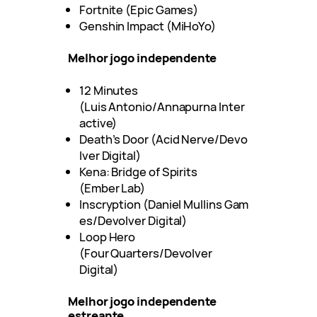
Fortnite (Epic Games)
Genshin Impact (MiHoYo)
Melhor jogo independente
12 Minutes
(Luis Antonio/Annapurna Inter
active)
Death’s Door (Acid Nerve/Devo
lver Digital)
Kena: Bridge of Spirits
(Ember Lab)
Inscryption (Daniel Mullins Gam
es/Devolver Digital)
Loop Hero
(Four Quarters/Devolver
Digital)
Melhor jogo independente
estreante