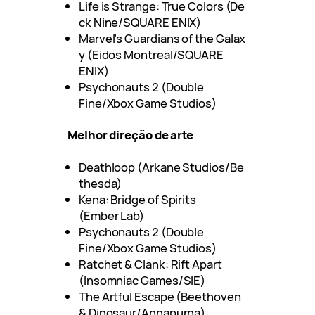
Life is Strange: True Colors (De
ck Nine/SQUARE ENIX)
Marvel’s Guardians of the Galax
y (Eidos Montreal/SQUARE
ENIX)
Psychonauts 2 (Double
Fine/Xbox Game Studios)
Melhor direção de arte
Deathloop (Arkane Studios/Be
thesda)
Kena: Bridge of Spirits
(Ember Lab)
Psychonauts 2 (Double
Fine/Xbox Game Studios)
Ratchet & Clank: Rift Apart
(Insomniac Games/SIE)
The Artful Escape (Beethoven
& Dinosaur/Annapurna)