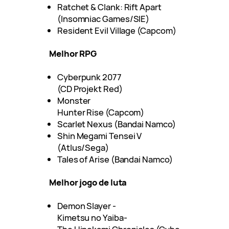
Ratchet & Clank: Rift Apart
(Insomniac Games/SIE)
Resident Evil Village (Capcom)
Melhor RPG
Cyberpunk 2077
(CD Projekt Red)
Monster
Hunter Rise (Capcom)
Scarlet Nexus (Bandai Namco)
Shin Megami Tensei V
(Atlus/Sega)
Tales of Arise (Bandai Namco)
Melhor jogo de luta
Demon Slayer -
Kimetsu no Yaiba-