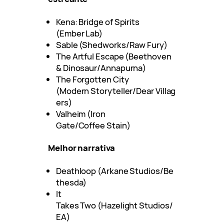
Kena: Bridge of Spirits
(Ember Lab)
Sable (Shedworks/Raw Fury)
The Artful Escape (Beethoven
& Dinosaur/Annapurna)
The Forgotten City
(Modern Storyteller/Dear Villag
ers)
Valheim (Iron
Gate/Coffee Stain)
Melhor narrativa
Deathloop (Arkane Studios/Be
thesda)
It
Takes Two (Hazelight Studios/
EA)