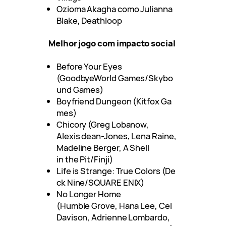
Ozioma Akagha como Julianna
Blake, Deathloop
Melhor jogo com impacto social
Before Your Eyes
(GoodbyeWorld Games/Skybo
und Games)
Boyfriend Dungeon (Kitfox Ga
mes)
Chicory (Greg Lobanow,
Alexis dean-Jones, Lena Raine,
Madeline Berger, A Shell
in the Pit/Finji)
Life is Strange: True Colors (De
ck Nine/SQUARE ENIX)
No Longer Home
(Humble Grove, Hana Lee, Cel
Davison, Adrienne Lombardo,