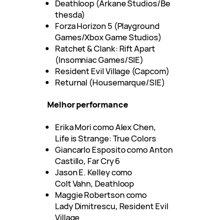
Deathloop (Arkane Studios/Be
thesda)
Forza Horizon 5 (Playground
Games/Xbox Game Studios)
Ratchet & Clank: Rift Apart
(Insomniac Games/SIE)
Resident Evil Village (Capcom)
Returnal (Housemarque/SIE)
Melhor performance
Erika Mori como Alex Chen,
Life is Strange: True Colors
Giancarlo Esposito como Anton
Castillo, Far Cry 6
Jason E. Kelley como
Colt Vahn, Deathloop
Maggie Robertson como
Lady Dimitrescu, Resident Evil
Village