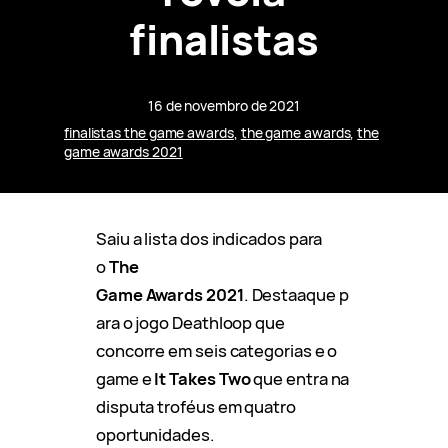
finalistas
16 de novembro de 2021
finalistas the game awards
, 
the game awards
, 
the
game awards 2021
Saiu a lista dos indicados para
o
The
Game Awards 2021
. Destaaque p
ara o jogo Deathloop que
concorre em seis categorias e o
game e
It Takes Two
que entra na
disputa troféus em quatro
oportunidades.