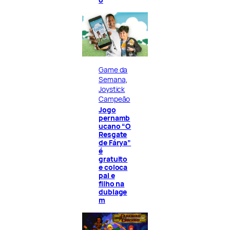
Game da
Semana
, 
Joystick
Campeão
Jogo
pernamb
ucano “O
Resgate
de Fárya”
é
gratuito
e coloca
pai e
filho na
dublage
m