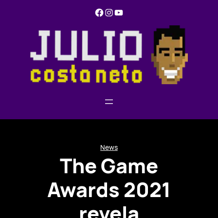
Pular
Facebook
Instagram
YouTube
para
o
conteúdo
News
The Game
Awards 2021
revela