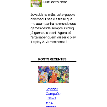
Julio Costa Neto
Joystick na mão, bate-papo e
diversão! Essa é a frase que
me acompanha no mundo dos
games desde sempre. O blog
já ganhou o start. Agora só
falta saber quem vai ser o play
1 e play 2. Vamos nessa?
POSTS RECENTES
Joystick
Campeão
, 
News
One
Piece |