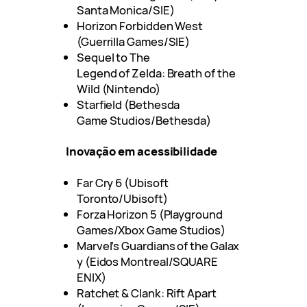
Santa Monica/SIE)
Horizon Forbidden West
(Guerrilla Games/SIE)
Sequel to The
Legend of Zelda: Breath of the
Wild (Nintendo)
Starfield (Bethesda
Game Studios/Bethesda)
Inovação em acessibilidade
Far Cry 6 (Ubisoft
Toronto/Ubisoft)
Forza Horizon 5 (Playground
Games/Xbox Game Studios)
Marvel’s Guardians of the Galax
y (Eidos Montreal/SQUARE
ENIX)
Ratchet & Clank: Rift Apart