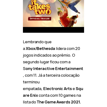
Lembrando que
a
Xbox/Bethesda
lidera com 20
jogos indicados ao prêmio. O
segundo lugar ficou com a
S
ony Interactive Entertainment
, com 11. Já a terceira colocação
terminou
empatada,
Electronic Arts
e
Squ
are Enix
conta com 10 games na
lista do
The Game Awards 2021.