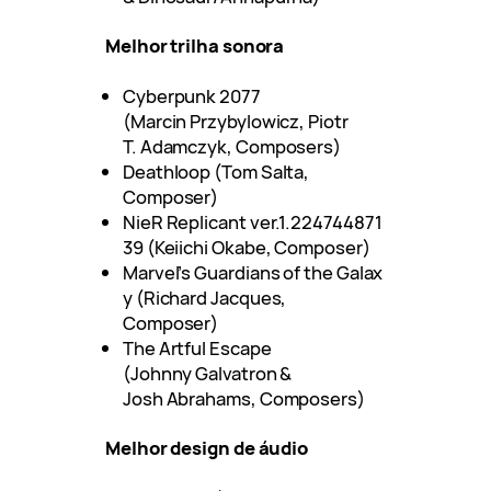
Melhor trilha sonora
Cyberpunk 2077
(Marcin Przybylowicz, Piotr
T. Adamczyk, Composers)
Deathloop (Tom Salta,
Composer)
NieR Replicant ver.1.224744871
39 (Keiichi Okabe, Composer)
Marvel’s Guardians of the Galax
y (Richard Jacques,
Composer)
The Artful Escape
(Johnny Galvatron &
Josh Abrahams, Composers)
Melhor design de áudio