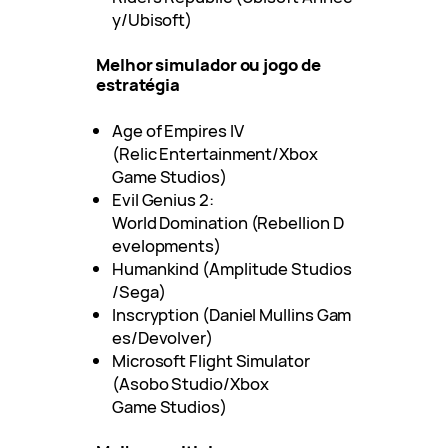
y/Ubisoft)
Melhor simulador ou jogo de
estratégia
Age of Empires IV
(Relic Entertainment/Xbox
Game Studios)
Evil Genius 2:
World Domination (Rebellion D
evelopments)
Humankind (Amplitude Studios
/Sega)
Inscryption (Daniel Mullins Gam
es/Devolver)
Microsoft Flight Simulator
(Asobo Studio/Xbox
Game Studios)