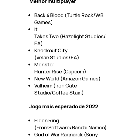
Melhor multiplayer
Back 4 Blood (Turtle Rock/WB
Games)
It
Takes Two (Hazelight Studios/
EA)
Knockout City
(Velan Studios/EA)
Monster
Hunter Rise (Capcom)
New World (Amazon Games)
Valheim (Iron Gate
Studio/Coffee Stain)
Jogo mais esperado de 2022
Elden Ring
(FromSoftware/Bandai Namco)
God of War Ragnarök (Sony