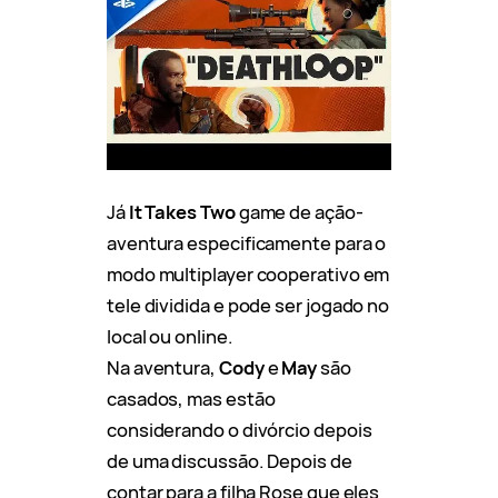
Já
It Takes Two
game de ação-
aventura especificamente para o
modo multiplayer cooperativo em
tele dividida e pode ser jogado no
local ou online.
Na aventura,
Cody
e
May
são
casados, mas estão
considerando o divórcio depois
de uma discussão. Depois de
contar para a filha Rose que eles