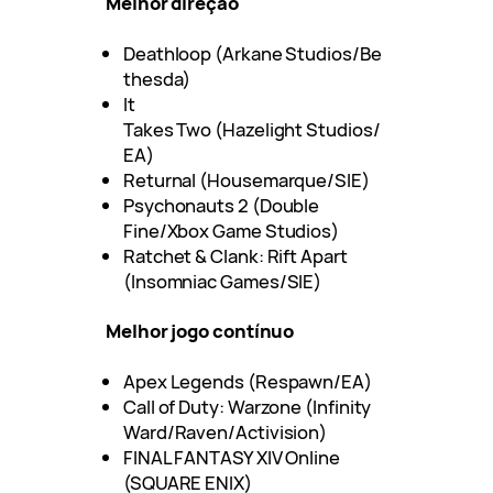
Melhor direção
Deathloop (Arkane Studios/Be
thesda)
It
Takes Two (Hazelight Studios/
EA)
Returnal (Housemarque/SIE)
Psychonauts 2 (Double
Fine/Xbox Game Studios)
Ratchet & Clank: Rift Apart
(Insomniac Games/SIE)
Melhor jogo contínuo
Apex Legends (Respawn/EA)
Call of Duty: Warzone (Infinity
Ward/Raven/Activision)
FINAL FANTASY XIV Online
(SQUARE ENIX)