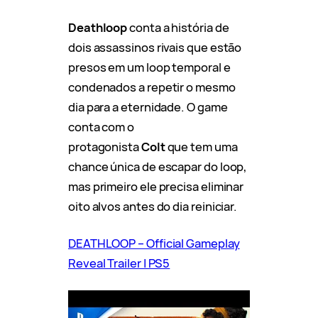
Deathloop
conta a história de
dois assassinos rivais que estão
presos em um loop temporal e
condenados a repetir o mesmo
dia para a eternidade. O game
conta com o
protagonista
Colt
que
tem uma
chance única de escapar do loop,
mas primeiro ele precisa eliminar
oito alvos antes do dia reiniciar.
DEATHLOOP – Official Gameplay
Reveal Trailer | PS5