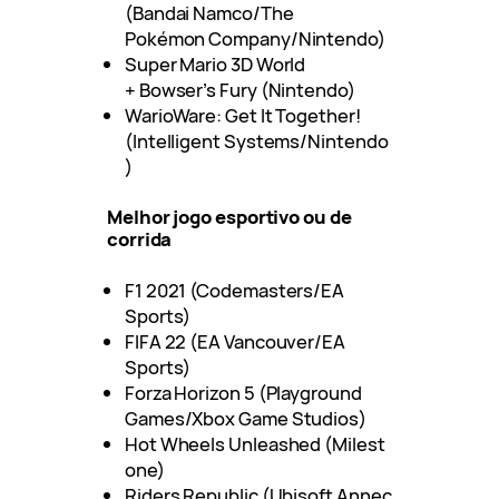
(Bandai Namco/The
Pokémon Company/Nintendo)
Super Mario 3D World
+ Bowser’s Fury (Nintendo)
WarioWare: Get It Together!
(Intelligent Systems/Nintendo
)
Melhor jogo esportivo ou de
corrida
F1 2021 (Codemasters/EA
Sports)
FIFA 22 (EA Vancouver/EA
Sports)
Forza Horizon 5 (Playground
Games/Xbox Game Studios)
Hot Wheels Unleashed (Milest
one)
Riders Republic (Ubisoft Annec