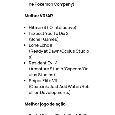
he Pokemon Company)
Melhor VR/AR
Hitman 3 (IO Interactive)
I Expect You To Die 2
(Schell Games)
Lone Echo II
(Ready at Dawn/Oculus Studio
s)
Resident Evil 4
(Armature Studio/Capcom/Oc
ulus Studios)
Sniper Elite VR
(Coatsink/Just Add Water/Reb
ellion Developments)
Melhor jogo de ação