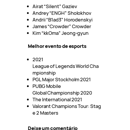
Airat “Silent” Gaziev
Andrey “ENGH” Sholokhov
Andrii “B1ad3” Horodenskyi
James “Crowder” Crowder
Kim “kkOma” Jeong-gyun
Melhor evento de esports
2021
League of Legends World Cha
mpionship
PGL Major Stockholm 2021
PUBG Mobile
Global Championship 2020
The International 2021
Valorant Champions Tour: Stag
e 2 Masters
Deixe um comentário