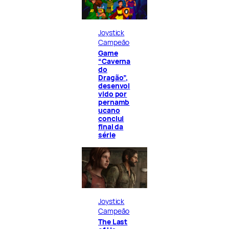
Joystick
Campeão
Game
“Caverna
do
Dragão”,
desenvol
vido por
pernamb
ucano
conclui
final da
série
Joystick
Campeão
The Last