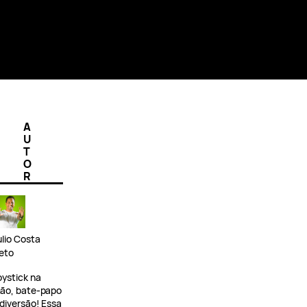
A
U
T
O
R
ulio Costa
eto
oystick na
ão, bate-papo
 diversão! Essa