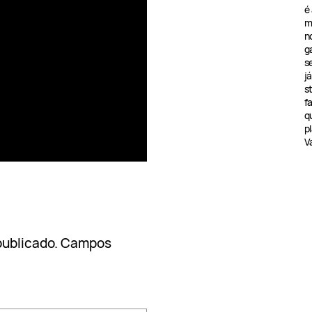
é
m
n
g
s
j
s
f
q
pl
V
publicado.
Campos