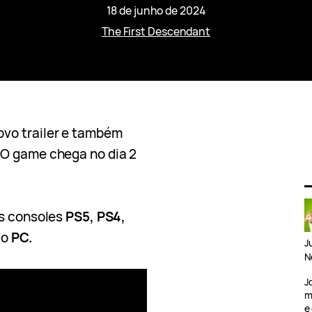
18 de junho de 2024
The First Descendant
vo trailer e também
 O game chega no dia 2
os consoles
PS5, PS4,
do
PC.
J
N
J
m
e