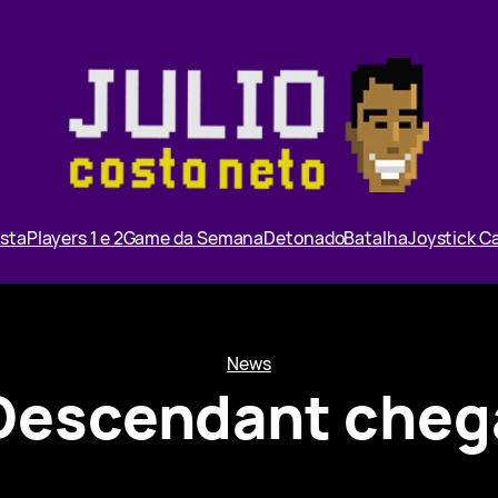
ista
Players 1 e 2
Game da Semana
Detonado
Batalha
Joystick 
News
 Descendant cheg