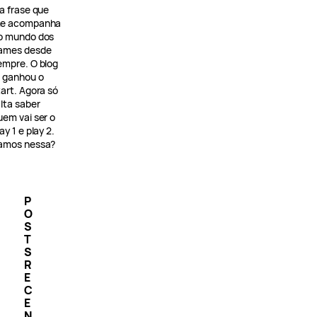
 a frase que
e acompanha
o mundo dos
ames desde
empre. O blog
á ganhou o
tart. Agora só
alta saber
uem vai ser o
ay 1 e play 2.
amos nessa?
P
O
S
T
S
R
E
C
E
N