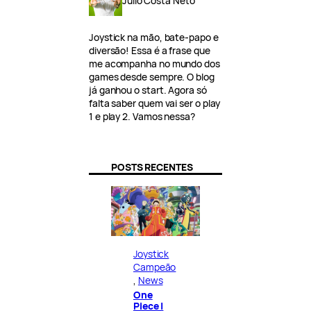
Julio Costa Neto
Joystick na mão, bate-papo e
diversão! Essa é a frase que
me acompanha no mundo dos
games desde sempre. O blog
já ganhou o start. Agora só
falta saber quem vai ser o play
1 e play 2. Vamos nessa?
POSTS RECENTES
Joystick
Campeão
, 
News
One
Piece |