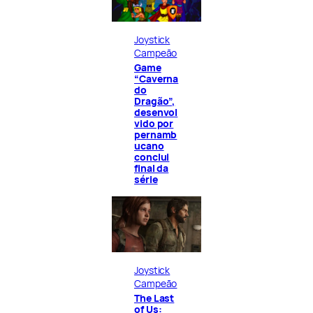
Joystick
Campeão
Game
“Caverna
do
Dragão”,
desenvol
vido por
pernamb
ucano
conclui
final da
série
Joystick
Campeão
The Last
of Us: