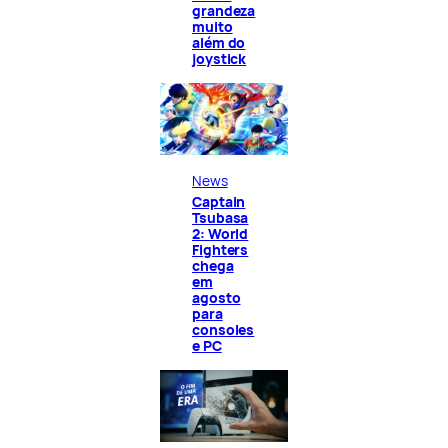
grandeza
muito
além do
joystick
News
Captain
Tsubasa
2: World
Fighters
chega
em
agosto
para
consoles
e PC