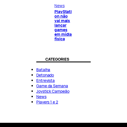
News
PlayStati
on não
vai mais
lançar
games
em mídia
física
CATEGORIES
Batalha
Detonado
Entrevista
Game da Semana
Joystick Campeão
News
Players 1 e 2