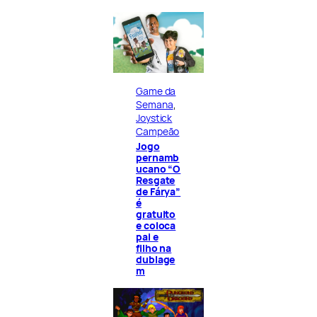
Game da
Semana
, 
Joystick
Campeão
Jogo
pernamb
ucano “O
Resgate
de Fárya”
é
gratuito
e coloca
pai e
filho na
dublage
m