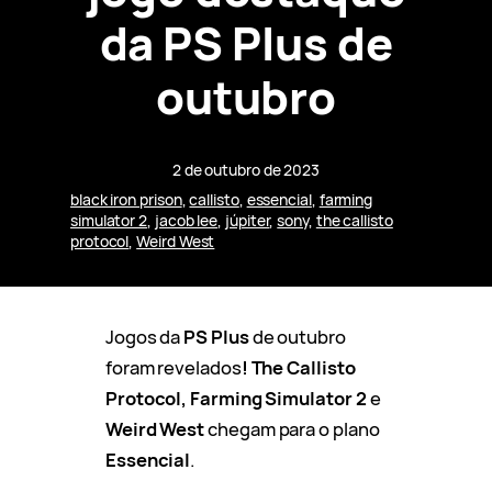
da PS Plus de
outubro
2 de outubro de 2023
black iron prison
, 
callisto
, 
essencial
, 
farming
simulator 2
, 
jacob lee
, 
júpiter
, 
sony
, 
the callisto
protocol
, 
Weird West
Jogos da
PS Plus
de outubro
foram revelados
! The Callisto
Protocol, Farming Simulator 2
e
Weird West
chegam para o plano
Essencial
.