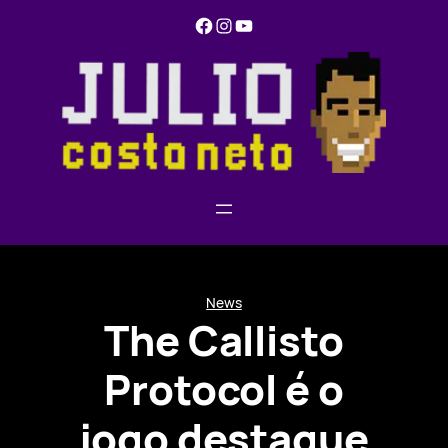
Pular
Facebook
Instagram
YouTube
para
o
conteúdo
News
The Callisto
Protocol é o
jogo destaque