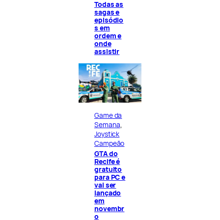
Todas as
sagas e
episódio
s em
ordem e
onde
assistir
Game da
Semana
, 
Joystick
Campeão
GTA do
Recife é
gratuito
para PC e
vai ser
lançado
em
novembr
o