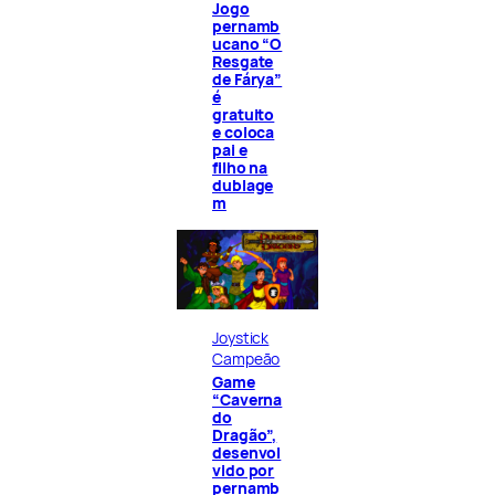
Jogo
pernamb
ucano “O
Resgate
de Fárya”
é
gratuito
e coloca
pai e
filho na
dublage
m
Joystick
Campeão
Game
“Caverna
do
Dragão”,
desenvol
vido por
pernamb