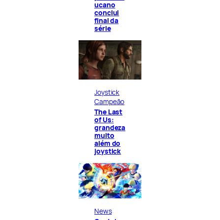
ucano
conclui
final da
série
Joystick
Campeão
The Last
of Us:
grandeza
muito
além do
joystick
News