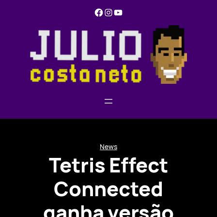
Pular
Facebook
Instagram
YouTube
para
o
conteúdo
News
Tetris Effect
Connected
ganha versão