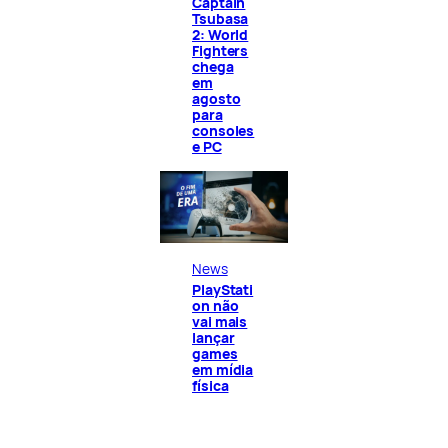
Captain
Tsubasa
2: World
Fighters
chega
em
agosto
para
consoles
e PC
News
PlayStati
on não
vai mais
lançar
games
em mídia
física