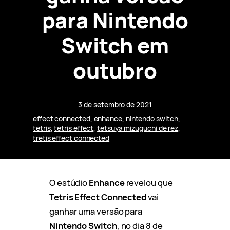
para Nintendo
Switch em
outubro
3 de setembro de 2021
effect connected
, 
enhance
, 
nintendo switch
, 
tetris
, 
tetris effect
, 
tetsuya mizuguchi de rez
, 
tretis effect connected
O estúdio
Enhance
revelou que
Tetris Effect Connected
vai
ganhar uma versão para
Nintendo Switch
, no dia 8 de