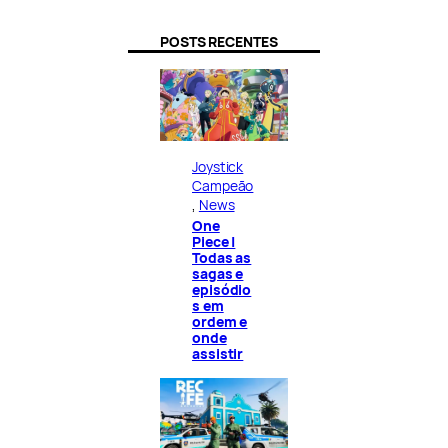
POSTS RECENTES
Joystick
Campeão
, 
News
One
Piece |
Todas as
sagas e
episódio
s em
ordem e
onde
assistir