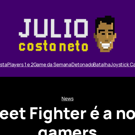
ista
Players 1 e 2
Game da Semana
Detonado
Batalha
Joystick 
News
reet Fighter é a n
gamers