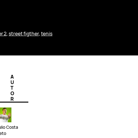
er 2
, 
street figther
, 
tenis
A
U
T
O
R
ulio Costa
eto