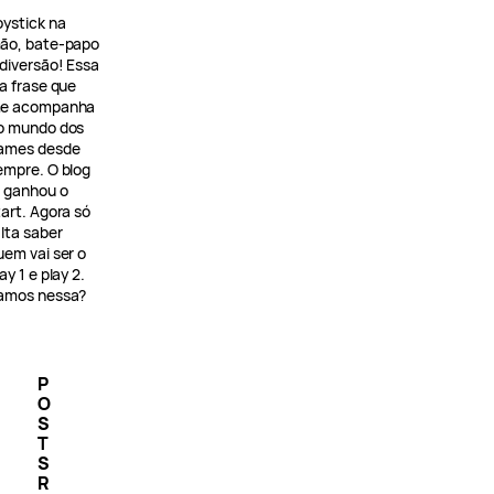
oystick na
ão, bate-papo
 diversão! Essa
 a frase que
e acompanha
o mundo dos
ames desde
empre. O blog
á ganhou o
tart. Agora só
alta saber
uem vai ser o
ay 1 e play 2.
amos nessa?
P
O
S
T
S
R