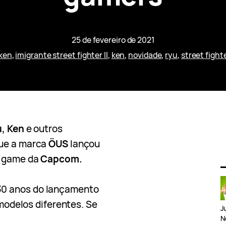
25 de fevereiro de 2021
ken
, 
imigrante street fighter II
, 
ken
, 
novidade
, 
ryu
, 
street fight
u, Ken
e outros
que a marca
ÖUS
lançou
l game da
Capcom.
30 anos do lançamento
modelos diferentes. Se
J
N