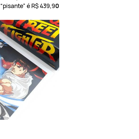
 “pisante” é R$ 439,9
0