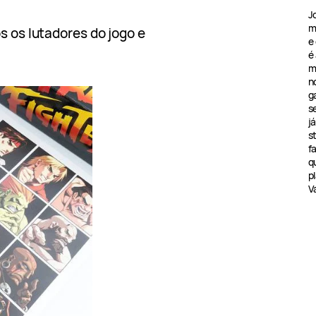
J
m
 os lutadores do jogo e
e
é
m
n
g
s
j
s
f
q
pl
V