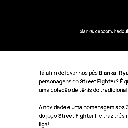
blanka
, 
capcom
, 
hadou
Tá afim de levar nos pés
Blanka, Ry
personagens do
Street Fighter
? É 
uma coleção de tênis do tradiciona
A novidade é uma homenagem aos 
do jogo
Street Fighter II
e traz três 
liga!