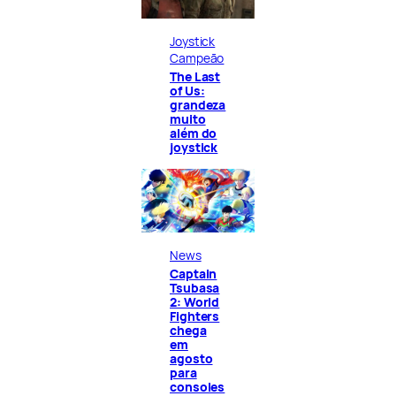
Joystick
Campeão
The Last
of Us:
grandeza
muito
além do
joystick
News
Captain
Tsubasa
2: World
Fighters
chega
em
agosto
para
consoles