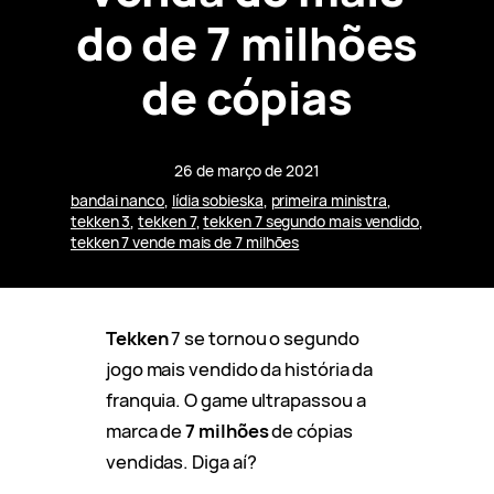
do de 7 milhões
de cópias
26 de março de 2021
bandai nanco
, 
lídia sobieska
, 
primeira ministra
, 
tekken 3
, 
tekken 7
, 
tekken 7 segundo mais vendido
, 
tekken 7 vende mais de 7 milhões
Tekken
7 se tornou o segundo
jogo mais vendido da história da
franquia. O game ultrapassou a
marca de
7 milhões
de cópias
vendidas. Diga aí?