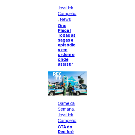
Joystick
Campeão
, 
News
One
Piece |
Todas as
sagas e
episódio
s em
ordem e
onde
assistir
Game da
Semana
, 
Joystick
Campeão
GTA do
Recife é