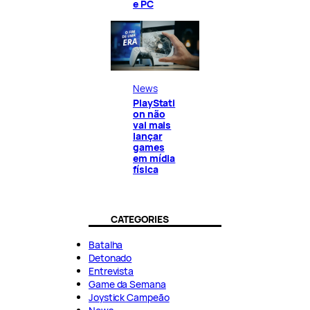
e PC
News
PlayStati
on não
vai mais
lançar
games
em mídia
física
CATEGORIES
Batalha
Detonado
Entrevista
Game da Semana
Joystick Campeão