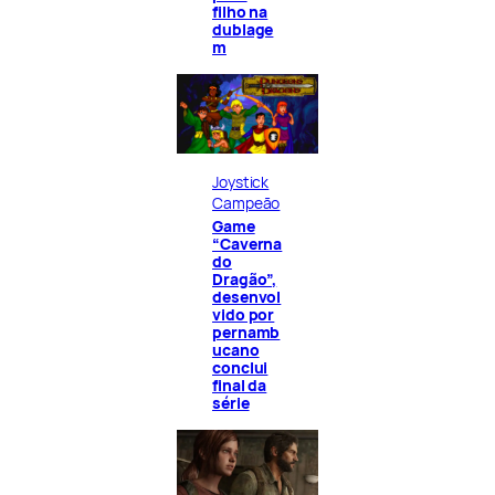
filho na
dublage
m
Joystick
Campeão
Game
“Caverna
do
Dragão”,
desenvol
vido por
pernamb
ucano
conclui
final da
série