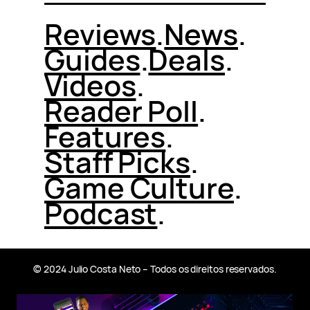
Reviews
.
News
.
Guides
.
Deals
.
Videos
.
Reader Poll
.
Features
.
Staff Picks
.
Game Culture
.
Podcast
.
© 2024 Julio Costa Neto – Todos os direitos reservados.