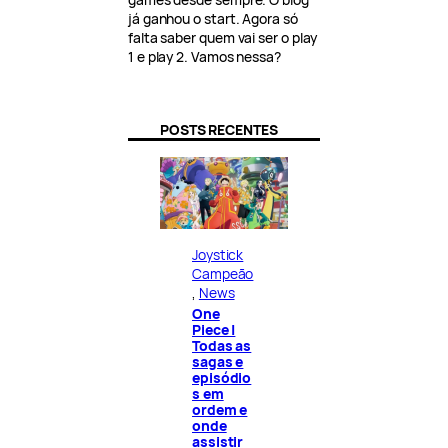
já ganhou o start. Agora só
falta saber quem vai ser o play
1 e play 2. Vamos nessa?
POSTS RECENTES
Joystick
Campeão
, 
News
One
Piece |
Todas as
sagas e
episódio
s em
ordem e
onde
assistir