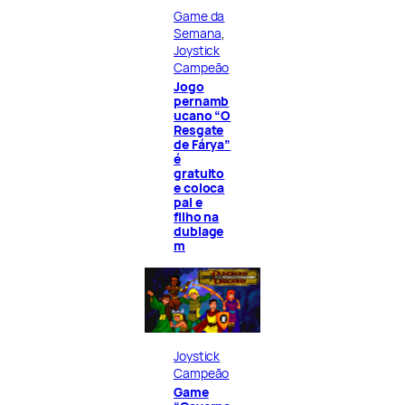
Game da
Semana
, 
Joystick
Campeão
Jogo
pernamb
ucano “O
Resgate
de Fárya”
é
gratuito
e coloca
pai e
filho na
dublage
m
Joystick
Campeão
Game