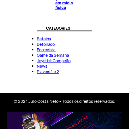
em mídia
física
CATEGORIES
Batalha
Detonado
Entrevista
Game da Semana
Joystick Campeão
News
Players 1 e 2
© 2024 Julio Costa Neto – Todos os direitos reservados.