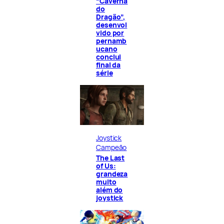
“Caverna
do
Dragão”,
desenvol
vido por
pernamb
ucano
conclui
final da
série
Joystick
Campeão
The Last
of Us:
grandeza
muito
além do
joystick