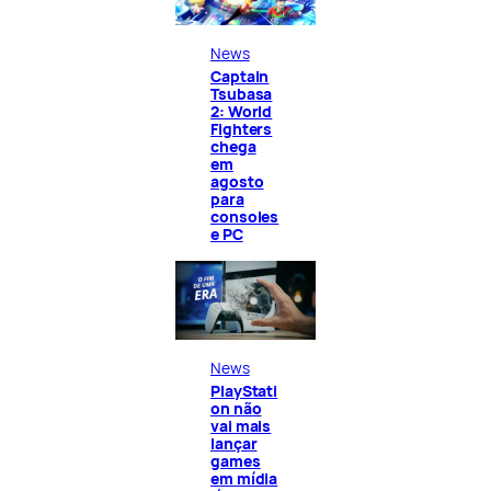
News
Captain
Tsubasa
2: World
Fighters
chega
em
agosto
para
consoles
e PC
News
PlayStati
on não
vai mais
lançar
games
em mídia