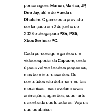
personagens
Manon, Marisa, JP,
Dee Jay,
além de
Honda
e
Dhalsim.
O game está previsto
ser lançado em 2 de junho de
2023 e chega para
PS4, PS5,
Xbox Series
e
PC.
Cada personagem ganhou um
vídeo especial da
Capcom
, onde
é possível ver trechos pequenos,
mas bem interessantes. Os
conteúdos não detalham muitas
mecânicas, mas revelam novas
animações, agarrões, super arts
e a entrada dos lutadores. Veja os
duelos abaixo: