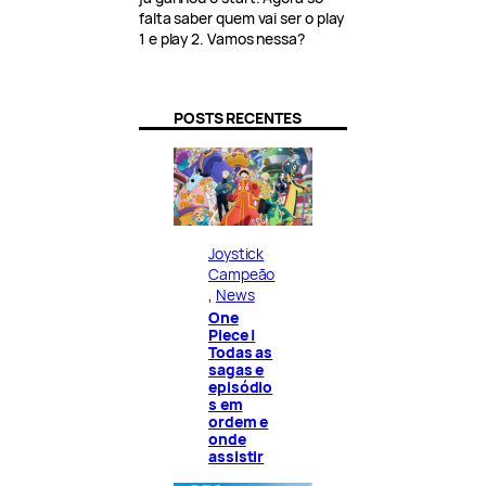
falta saber quem vai ser o play
1 e play 2. Vamos nessa?
POSTS RECENTES
Joystick
Campeão
, 
News
One
Piece |
Todas as
sagas e
episódio
s em
ordem e
onde
assistir