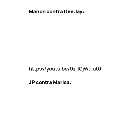
Manon contra Dee Jay:
https://youtu.be/0sHGjWJ-ut0
JP contra Marisa: