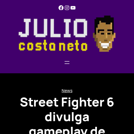
Pular
Facebook
Instagram
YouTube
para
o
conteúdo
News
Street Fighter 6
divulga
gameplay de