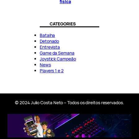
física
CATEGORIES
Batalha
Detonado
Entrevista
Game da Semana
Joystick Campeão
News
Players 1 e 2
© 2024 Julio Costa Neto – Todos os direitos reservados.