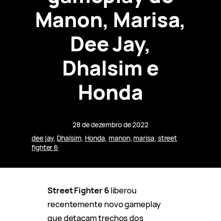
Manon, Marisa,
Dee Jay,
Dhalsim e
Honda
28 de dezembro de 2022
dee jay
, 
Dhalsim
, 
Honda
, 
manon
, 
marisa
, 
street
fighter 6
Street Fighter 6
liberou
recentemente novo gameplay
que detacam trechos dos