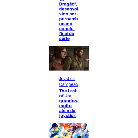
Dragão”,
desenvol
vido por
pernamb
ucano
conclui
final da
série
Joystick
Campeão
The Last
of Us:
grandeza
muito
além do
joystick