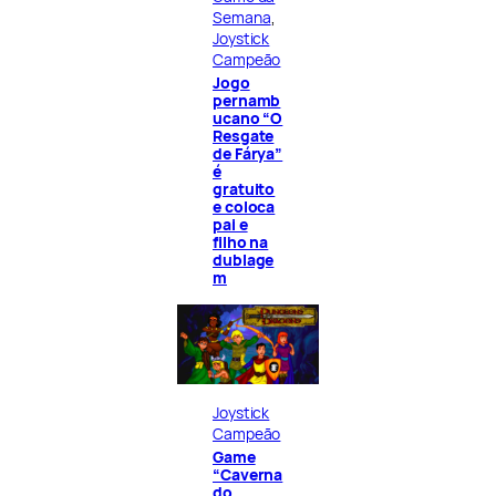
Semana
, 
Joystick
Campeão
Jogo
pernamb
ucano “O
Resgate
de Fárya”
é
gratuito
e coloca
pai e
filho na
dublage
m
Joystick
Campeão
Game
“Caverna
do