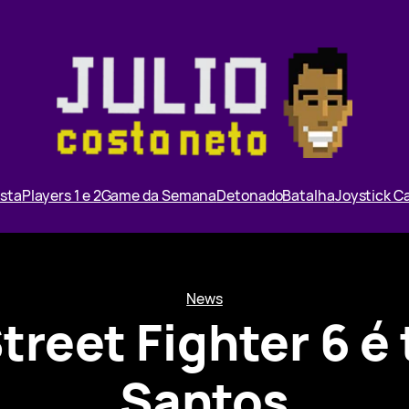
ista
Players 1 e 2
Game da Semana
Detonado
Batalha
Joystick 
News
treet Fighter 6 é
Santos