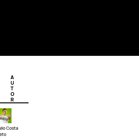
A
U
T
O
R
ulio Costa
eto