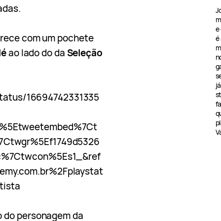
adas.
J
m
e
rece com um pochete
é
m
lé
ao lado do da
Seleção
n
g
s
j
s
/status/16694742331335
f
q
pl
p%5Etweetembed%7Ct
V
7Ctwgr%5Ef1749d5326
c%7Ctwcon%5Es1_&ref
my.com.br%2Fplaystat
tista
o do personagem da