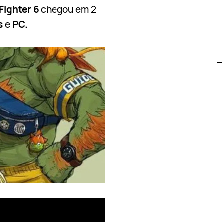
Fighter 6
chegou em 2
s
e
PC.