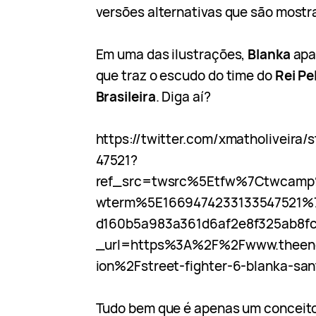
versões alternativas que são mostr
Em uma das ilustrações,
Blanka
apa
que traz o escudo do time do
Rei Pe
Brasileira
. Diga aí?
https://twitter.com/xmatholiveira
47521?
ref_src=twsrc%5Etfw%7Ctwcam
wterm%5E1669474233133547521%
d160b5a983a361d6af2e8f325ab8f
_url=https%3A%2F%2Fwww.theene
ion%2Fstreet-fighter-6-blanka-san
Tudo bem que é apenas um conceit