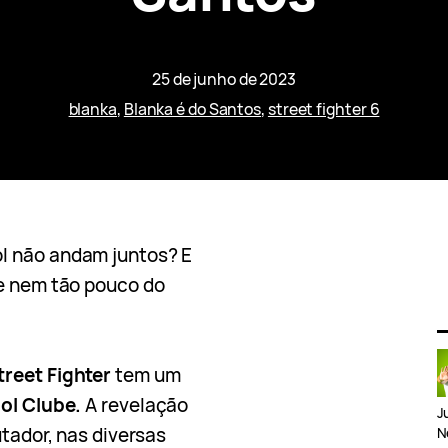
25 de junho de 2023
blanka
, 
Blanka é do Santos
, 
street fighter 6
l não andam juntos? E
 nem tão pouco do
treet Fighter
tem um
ol Clube.
A revelação
J
utador, nas diversas
N