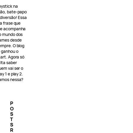
oystick na
ão, bate-papo
 diversão! Essa
 a frase que
e acompanha
o mundo dos
ames desde
empre. O blog
á ganhou o
tart. Agora só
alta saber
uem vai ser o
ay 1 e play 2.
amos nessa?
P
O
S
T
S
R