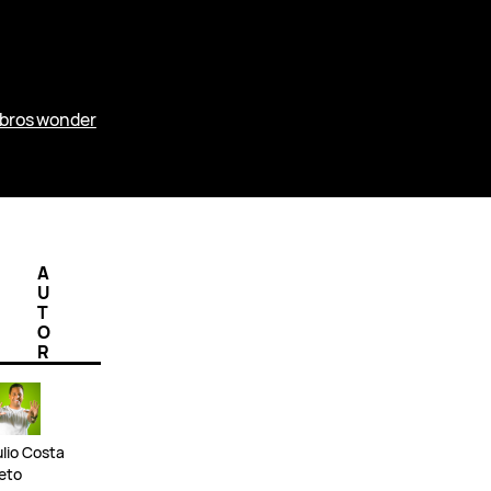
 bros wonder
A
U
T
O
R
ulio Costa
eto