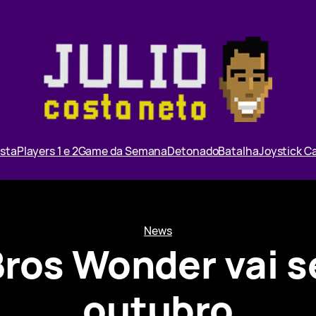
ista
Players 1 e 2
Game da Semana
Detonado
Batalha
Joystick 
News
Bros Wonder vai s
outubro