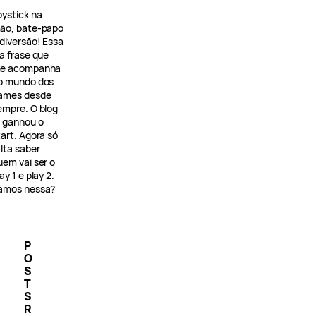
oystick na
ão, bate-papo
 diversão! Essa
 a frase que
e acompanha
o mundo dos
ames desde
empre. O blog
á ganhou o
tart. Agora só
alta saber
uem vai ser o
ay 1 e play 2.
amos nessa?
P
O
S
T
S
R