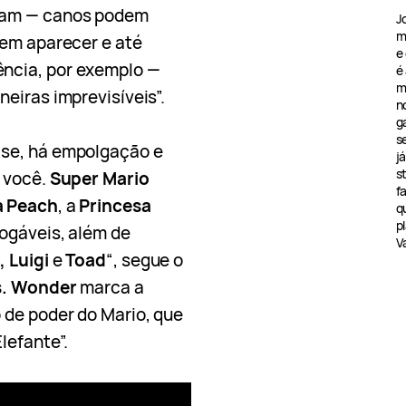
iam — canos podem
J
m
dem aparecer e até
e
ncia, por exemplo —
é
m
eiras imprevisíveis”.
n
g
s
se, há empolgação e
j
s
 você.
Super Mario
f
a Peach
, a
Princesa
q
pl
ogáveis, além de
V
, Luigi
e
Toad
“, segue o
s. Wonder
marca a
 de poder do Mario, que
lefante”.