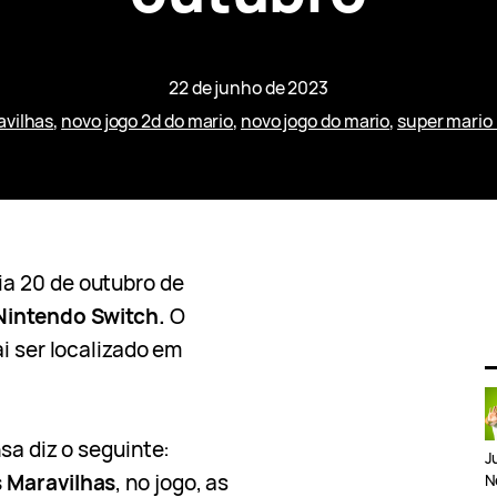
22 de junho de 2023
avilhas
, 
novo jogo 2d do mario
, 
novo jogo do mario
, 
super mario
a 20 de outubro de
Nintendo Switch.
O
i ser localizado em
sa diz o seguinte:
J
s Maravilhas
, no jogo, as
N