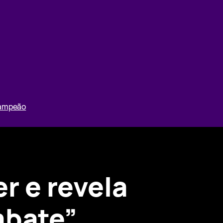
Campeão
er e revela
mbate”