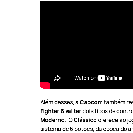
Além desses, a
Capcom
também rev
Fighter 6
vai ter
dois tipos de contr
Moderno
. O
Clássico
oferece ao jo
sistema de 6 botões, da época do a