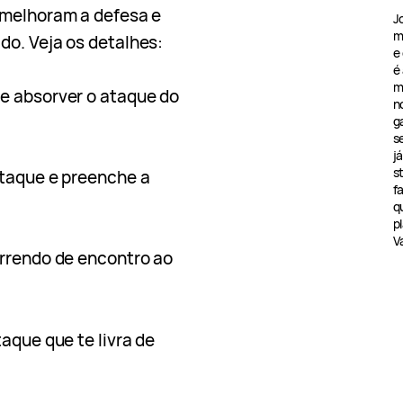
 melhoram a defesa e
J
m
do. Veja os detalhes:
e
é
m
e absorver o ataque do
n
g
s
j
s
ataque e preenche a
f
q
pl
V
rrendo de encontro ao
taque que te livra de