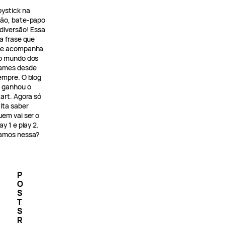
oystick na
ão, bate-papo
 diversão! Essa
 a frase que
e acompanha
o mundo dos
ames desde
empre. O blog
á ganhou o
tart. Agora só
alta saber
uem vai ser o
ay 1 e play 2.
amos nessa?
P
O
S
T
S
R