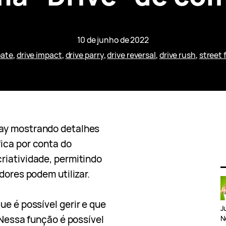
10 de junho de 2022
bate
, 
drive impact
, 
drive parry
, 
drive reversal
, 
drive rush
, 
street 
y mostrando detalhes
ica por conta do
riatividade, permitindo
dores podem utilizar.
ue é possível gerir e que
J
 Nessa função é possível
N