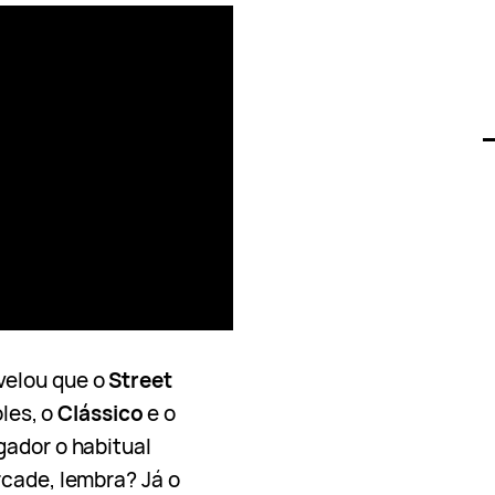
elou que o
Street
oles, o
Clássico
e o
gador o habitual
rcade, lembra? Já o