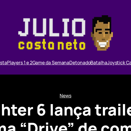
ista
Players 1 e 2
Game da Semana
Detonado
Batalha
Joystick 
News
hter 6 lança trail
ma “Drive” de co