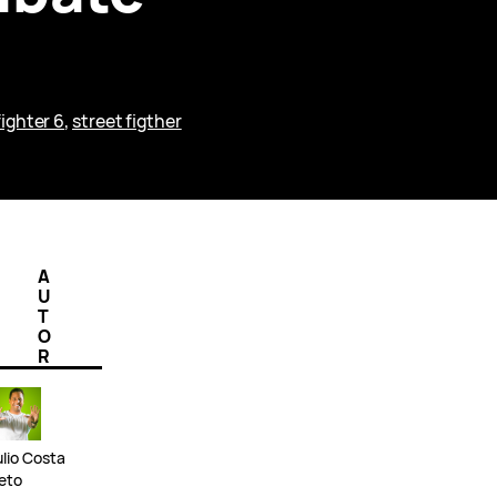
fighter 6
, 
street figther
A
U
T
O
R
ulio Costa
eto