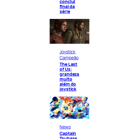
conclui
final da
série
Joystick
Campeão
The Last
of Us:
grandeza
muito
além do
joystick
News
Captain
Tsubasa