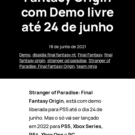
com Demo livre
até 24 de junho
18 de junho de 2021
Demo
, 
dissidia final fantasy nt
, 
Final Fantasy
, 
final
fantasy origin
, 
stranger od paradise
, 
Stranger of
Paradise: Final Fantasy Origin
, 
team ninja
Stranger of Paradise: Final
Fantasy Origin
, está com demo
liberada para PS5 até o dia 24 de
junho. Mas o só vai ser lançado
em 2022 para
PS5, Xbox Series,
PS4, Xbox One
e
PC.