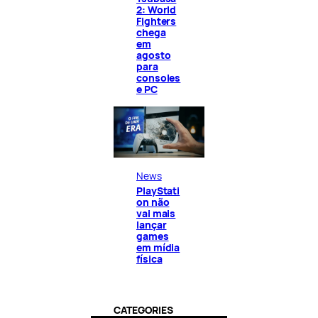
2: World
Fighters
chega
em
agosto
para
consoles
e PC
News
PlayStati
on não
vai mais
lançar
games
em mídia
física
CATEGORIES