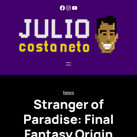
Pular
Facebook
Instagram
YouTube
para
o
conteúdo
News
Stranger of
Paradise: Final
Fantasy Origin