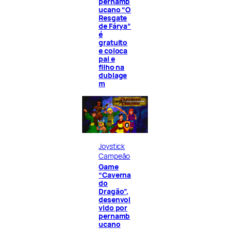
pernamb
ucano “O
Resgate
de Fárya”
é
gratuito
e coloca
pai e
filho na
dublage
m
Joystick
Campeão
Game
“Caverna
do
Dragão”,
desenvol
vido por
pernamb
ucano