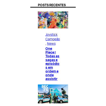
POSTS RECENTES
Joystick
Campeão
, 
News
One
Piece |
Todas as
sagas e
episódio
s em
ordem e
onde
assistir