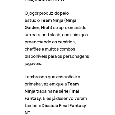
O jogor produzido pelo
estúdio
Team Ninja
(
Ninja
Gaiden
,
Nioh
) se aproximará de
um hack and slash, com inimigos
preenchendo os cenários,
chefões e muitos combos
disponíveis para os personagens
jogáveis.
Lembrando que essa não é a
primeira vez em que a
Team
Ninja
trabalha na série
Final
Fantasy
. Eles já desenvolveram
também
Dissidia Final Fantasy
NT
.