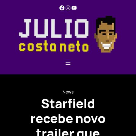
Pular
Facebook
Instagram
YouTube
para
o
conteúdo
News
Starfield
recebe novo
trailer que