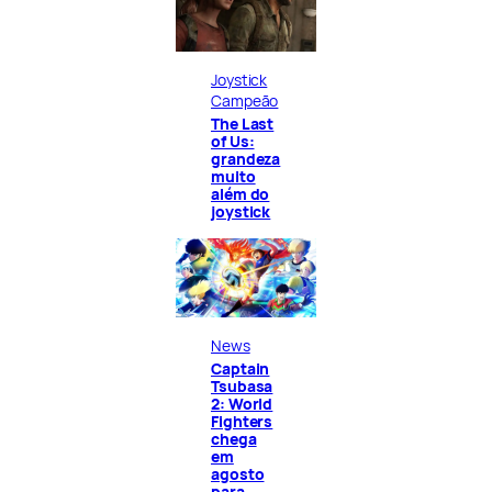
Joystick
Campeão
The Last
of Us:
grandeza
muito
além do
joystick
News
Captain
Tsubasa
2: World
Fighters
chega
em
agosto
para