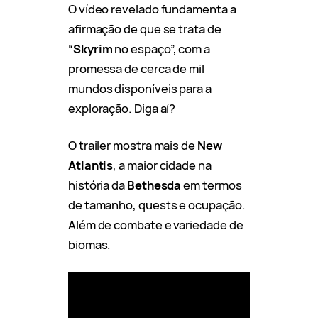
O vídeo revelado fundamenta a
afirmação de que se trata de
“
Skyrim
no espaço”, com a
promessa de cerca de mil
mundos disponíveis para a
exploração. Diga aí?
O trailer mostra mais de
New
Atlantis
, a maior cidade na
história da
Bethesda
em termos
de tamanho, quests e ocupação.
Além de combate e variedade de
biomas.