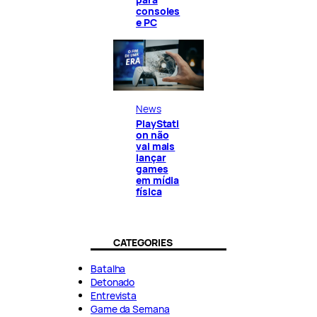
consoles
e PC
News
PlayStati
on não
vai mais
lançar
games
em mídia
física
CATEGORIES
Batalha
Detonado
Entrevista
Game da Semana