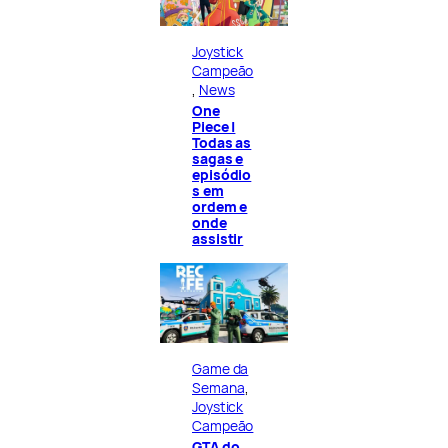
Joystick
Campeão
, 
News
One
Piece |
Todas as
sagas e
episódio
s em
ordem e
onde
assistir
Game da
Semana
, 
Joystick
Campeão
GTA do