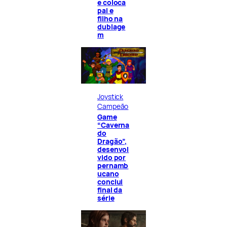
e coloca
pai e
filho na
dublage
m
Joystick
Campeão
Game
“Caverna
do
Dragão”,
desenvol
vido por
pernamb
ucano
conclui
final da
série