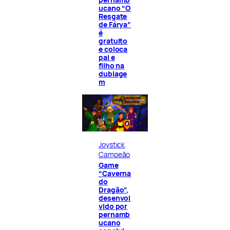
ucano “O
Resgate
de Fárya”
é
gratuito
e coloca
pai e
filho na
dublage
m
Joystick
Campeão
Game
“Caverna
do
Dragão”,
desenvol
vido por
pernamb
ucano