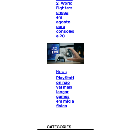
2: World
Fighters
chega
em
agosto
para
consoles
e PC
News
PlayStati
on não
vai mais
lançar
games
em mídia
física
CATEGORIES