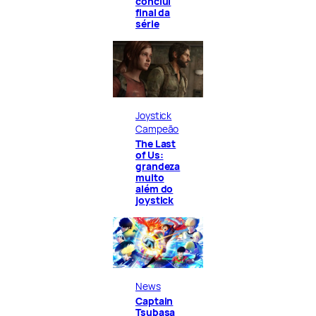
conclui
final da
série
Joystick
Campeão
The Last
of Us:
grandeza
muito
além do
joystick
News
Captain
Tsubasa