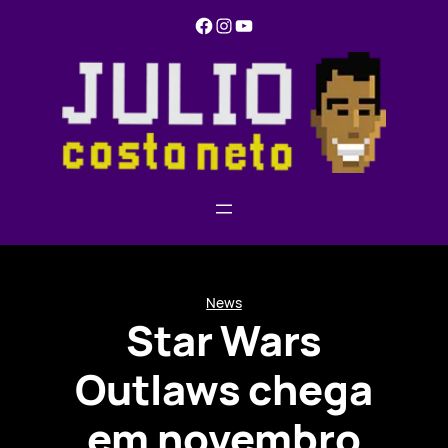
Pular
Facebook
Instagram
YouTube
para
o
conteúdo
News
Star Wars
Outlaws chega
em novembro