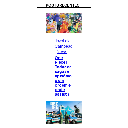
POSTS RECENTES
Joystick
Campeão
, 
News
One
Piece |
Todas as
sagas e
episódio
s em
ordem e
onde
assistir