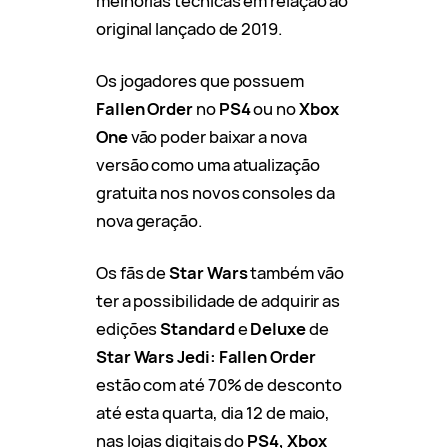
melhorias técnicas em relação ao
original lançado de 2019.
Os jogadores que possuem
Fallen Order
no
PS4
ou no
Xbox
One
vão poder baixar a nova
versão como uma atualização
gratuita nos novos consoles da
nova geração.
Os fãs de
Star Wars
também vão
ter a possibilidade de adquirir as
edições
Standard
e
Deluxe
de
Star Wars Jedi: Fallen Order
estão com até 70% de desconto
até esta quarta, dia 12 de maio,
nas lojas digitais do
PS4, Xbox