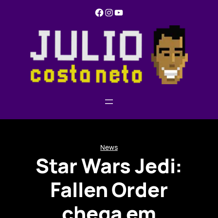
Pular
Facebook
Instagram
YouTube
para
o
conteúdo
News
Star Wars Jedi:
Fallen Order
chega em