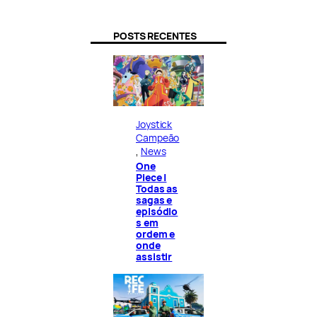
POSTS RECENTES
Joystick
Campeão
, 
News
One
Piece |
Todas as
sagas e
episódio
s em
ordem e
onde
assistir