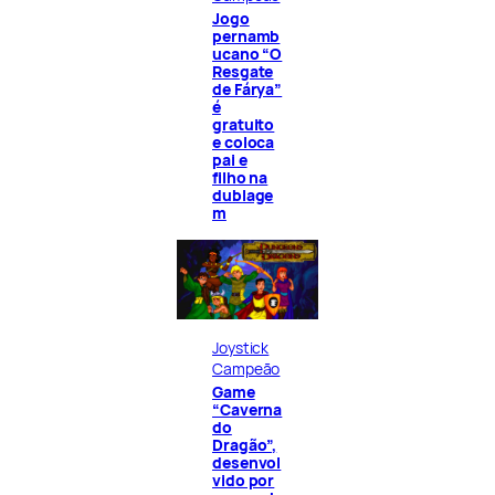
Jogo
pernamb
ucano “O
Resgate
de Fárya”
é
gratuito
e coloca
pai e
filho na
dublage
m
Joystick
Campeão
Game
“Caverna
do
Dragão”,
desenvol
vido por