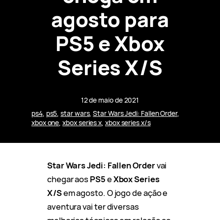
agosto para
PS5 e Xbox
Series X/S
12 de maio de 2021
ps4
, 
ps5
, 
star wars
, 
Star Wars Jedi: Fallen Order
, 
xbox one
, 
xbox series x
, 
xbox series x/s
Star Wars Jedi: Fallen Order
vai
chegar aos
PS5
e
Xbox Series
X/S
em agosto. O jogo de ação e
aventura vai ter diversas