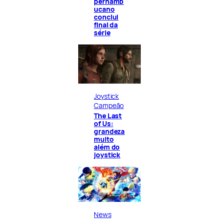
pernamb
ucano
conclui
final da
série
Joystick
Campeão
The Last
of Us:
grandeza
muito
além do
joystick
News