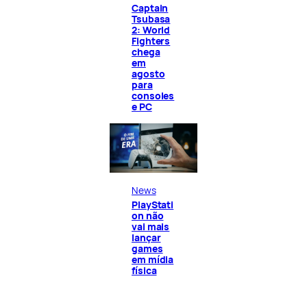
Captain
Tsubasa
2: World
Fighters
chega
em
agosto
para
consoles
e PC
News
PlayStati
on não
vai mais
lançar
games
em mídia
física