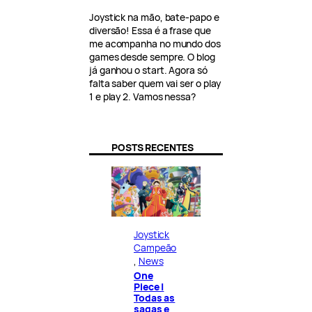
Joystick na mão, bate-papo e
diversão! Essa é a frase que
me acompanha no mundo dos
games desde sempre. O blog
já ganhou o start. Agora só
falta saber quem vai ser o play
1 e play 2. Vamos nessa?
POSTS RECENTES
Joystick
Campeão
, 
News
One
Piece |
Todas as
sagas e