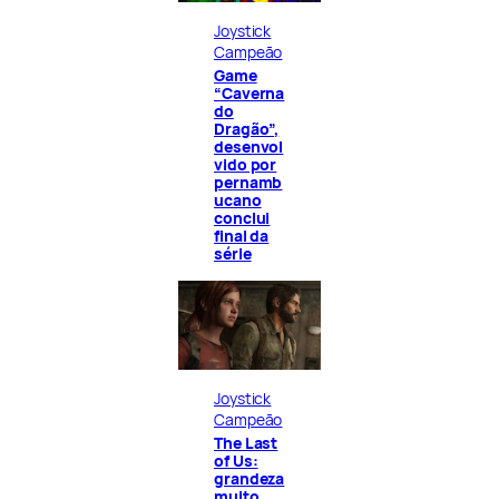
Joystick
Campeão
Game
“Caverna
do
Dragão”,
desenvol
vido por
pernamb
ucano
conclui
final da
série
Joystick
Campeão
The Last
of Us:
grandeza
muito