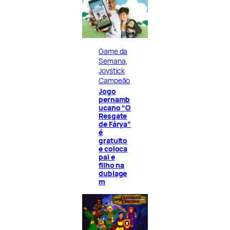
Game da
Semana
, 
Joystick
Campeão
Jogo
pernamb
ucano “O
Resgate
de Fárya”
é
gratuito
e coloca
pai e
filho na
dublage
m