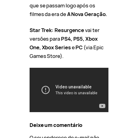
que se passam logo após os
filmes da era de
A Nova Geração.
Star Trek: Resurgence
vai ter
versões para
PS4, PS5, Xbox
One, Xbox Series
e
PC
(via Epic
Games Store).
Deixe um comentário
O seu endereço de e-mail não