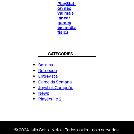
PlayStati
on não
vai mais
lançar
games
em mídia
física
CATEGORIES
Batalha
Detonado
Entrevista
Game da Semana
Joystick Campeão
News
Players 1 e 2
© 2024 Julio Costa Neto – Todos os direitos reservados.