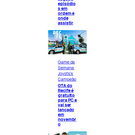
episódio
s em
ordem e
onde
assistir
Game da
Semana
, 
Joystick
Campeão
GTA do
Recife é
gratuito
para PC e
vai ser
lançado
em
novembr
o