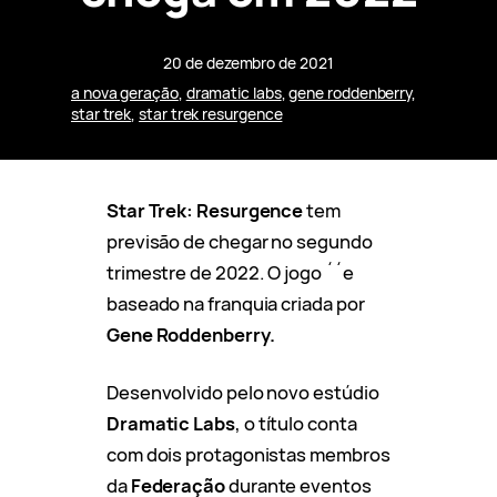
20 de dezembro de 2021
a nova geração
, 
dramatic labs
, 
gene roddenberry
, 
star trek
, 
star trek resurgence
Star Trek: Resurgence
tem
previsão de chegar no segundo
trimestre de 2022. O jogo ´´e
baseado na franquia criada por
Gene Roddenberry.
Desenvolvido pelo novo estúdio
Dramatic Labs
, o título conta
com dois protagonistas membros
da
Federação
durante eventos