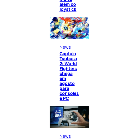
além do
joystick
News
Captain
Tsubasa
2: World
Fighters
chega
em
agosto
para
consoles
e PC
News