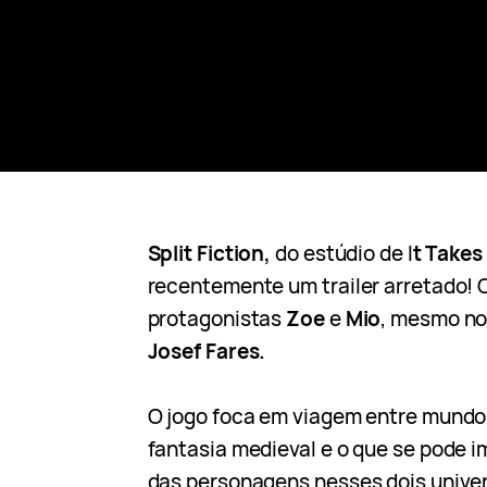
Split Fiction,
do estúdio de I
t Takes
recentemente um trailer arretado! 
protagonistas
Zoe
e
Mio
, mesmo nom
Josef Fares.
O jogo foca em viagem entre mundos
fantasia medieval e o que se pode
das personagens nesses dois unive