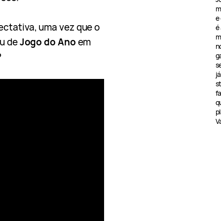
m
e
ctativa, uma vez que o
é
m
éu de
Jogo do Ano
em
n
?
g
s
j
s
f
q
pl
V