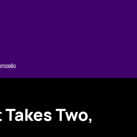
Campeão
It Takes Two,