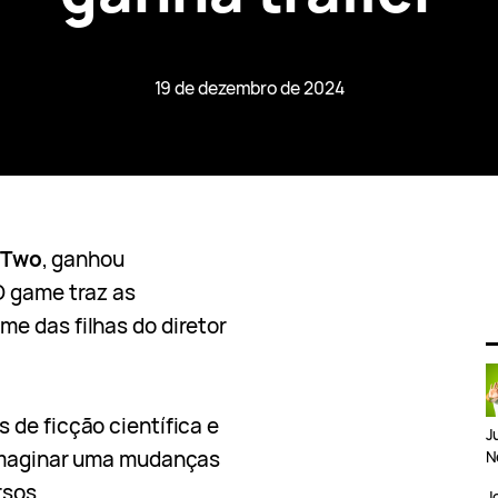
19 de dezembro de 2024
 Two
, ganhou
O game traz as
e das filhas do diretor
 de ficção científica e
J
 imaginar uma mudanças
N
rsos.
J