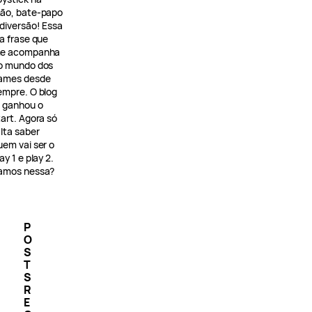
ão, bate-papo
 diversão! Essa
 a frase que
e acompanha
o mundo dos
ames desde
empre. O blog
á ganhou o
tart. Agora só
alta saber
uem vai ser o
ay 1 e play 2.
amos nessa?
P
O
S
T
S
R
E