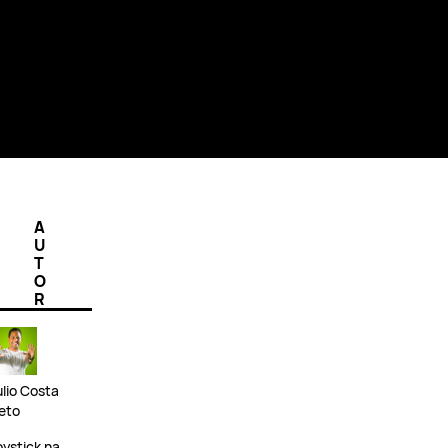
A
U
T
O
R
ulio Costa
eto
oystick na