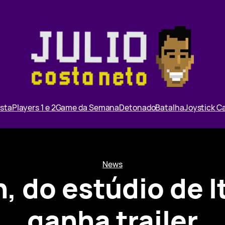
ista
Players 1 e 2
Game da Semana
Detonado
Batalha
Joystick 
News
n, do estúdio de 
ganha trailer