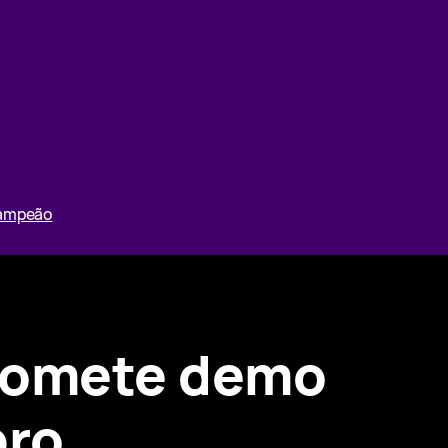
Campeão
promete demo
bro