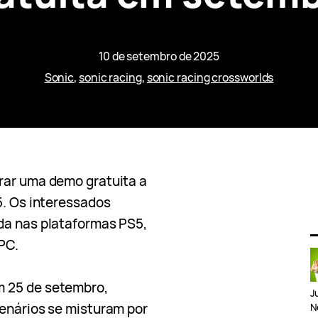
10 de setembro de 2025
Sonic
, 
sonic racing
, 
sonic racing crossworlds
erar uma demo gratuita a
5. Os interessados
da nas plataformas PS5,
PC.
m 25 de setembro,
J
cenários se misturam por
N