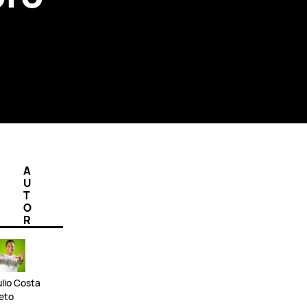
A
U
T
O
R
ulio Costa
eto