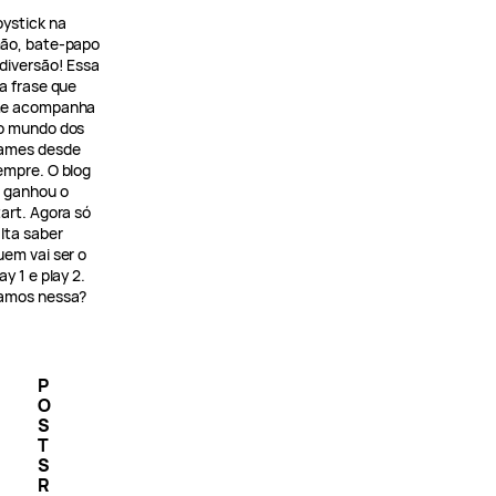
oystick na
ão, bate-papo
 diversão! Essa
 a frase que
e acompanha
o mundo dos
ames desde
empre. O blog
á ganhou o
tart. Agora só
alta saber
uem vai ser o
ay 1 e play 2.
amos nessa?
P
O
S
T
S
R