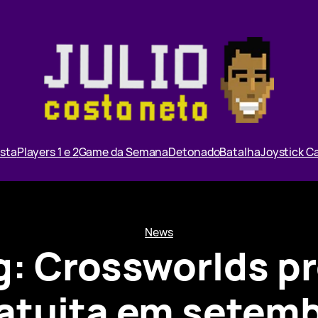
ista
Players 1 e 2
Game da Semana
Detonado
Batalha
Joystick 
News
g: Crossworlds 
atuita em setem