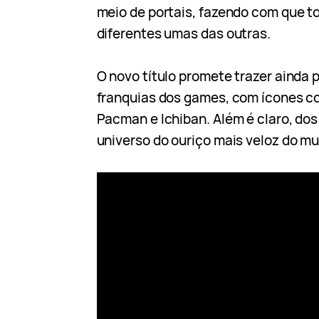
meio de portais, fazendo com que t
diferentes umas das outras.
O novo título promete trazer ainda 
franquias dos games, com ícones c
Pacman e Ichiban. Além é claro, do
universo do ouriço mais veloz do m