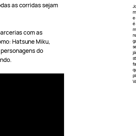
odas as corridas sejam
J
m
e
é
m
parcerias com as
n
omo: Hatsune Miku,
g
s
s personagens do
j
s
undo.
f
q
pl
V