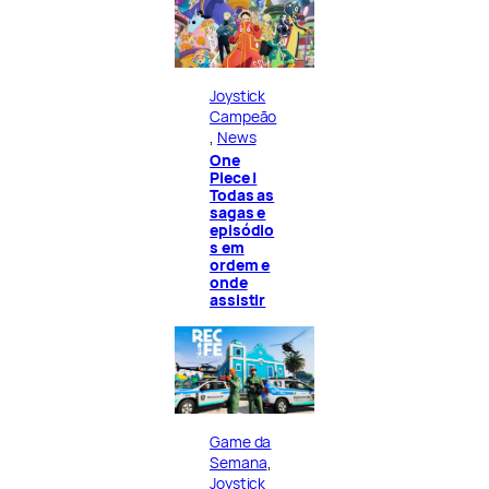
Joystick
Campeão
, 
News
One
Piece |
Todas as
sagas e
episódio
s em
ordem e
onde
assistir
Game da
Semana
, 
Joystick