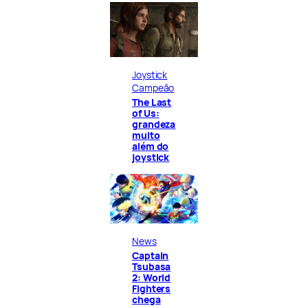
Joystick
Campeão
The Last
of Us:
grandeza
muito
além do
joystick
News
Captain
Tsubasa
2: World
Fighters
chega