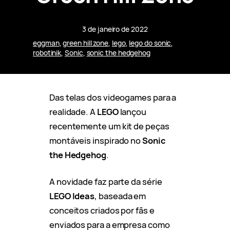
3 de janeiro de 2022
eggman
, 
green hill zone
, 
lego
, 
lego do sonic
, 
robotinik
, 
Sonic
, 
sonic the hedgehog
Das telas dos videogames para a
realidade. A
LEGO
lançou
recentemente um kit de peças
montáveis inspirado no
Sonic
the Hedgehog
.
A novidade faz parte da série
LEGO Ideas
, baseada em
conceitos criados por fãs e
enviados para a empresa como