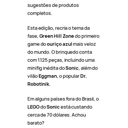
sugestões de produtos
completos.
Esta edição, recria o tema da
fase,
Green Hill Zone
do primeiro
game do
ouriço azul
mais veloz
do mundo. O brinquedo conta
com 1.125 peças, incluindo uma
minifig inédita do
Sonic
, além do
vilão
Eggman
, o popular
Dr.
Robotinik.
Em alguns países fora do Brasil, o
LEGO
do
Sonic
está custando
cerca de 70 dólares. Achou
barato?