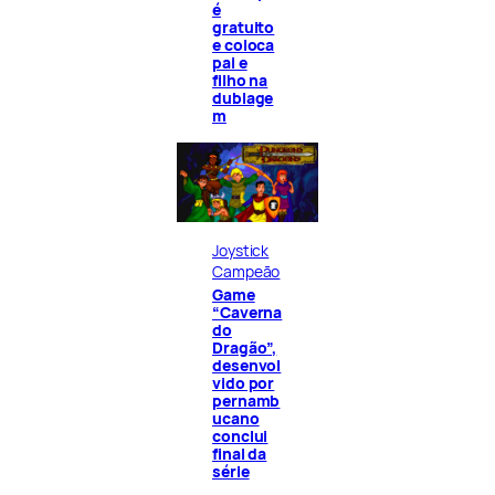
é
gratuito
e coloca
pai e
filho na
dublage
m
Joystick
Campeão
Game
“Caverna
do
Dragão”,
desenvol
vido por
pernamb
ucano
conclui
final da
série