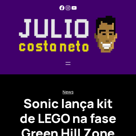
Pular
Facebook
Instagram
YouTube
para
o
conteúdo
News
Sonic lança kit
de LEGO na fase
Green Hill Zone