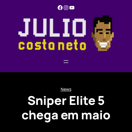
Pular
Facebook
Instagram
YouTube
para
o
conteúdo
News
Sniper Elite 5
chega em maio