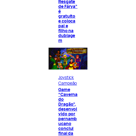
Resgate
de Fárya”
é
gratuito
e coloca
pai e
filho na
dublage
m
Joystick
Campeão
Game
“Caverna
do
Dragão”,
desenvol
vido por
pernamb
ucano
conclui
final da