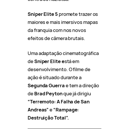
Sniper Elite 5
promete trazer os
maiores e mais imersivos mapas
da franquia com nos novos
efeitos de câmera brutais.
Uma adaptação cinematográfica
de
Sniper Elite e
stá em
desenvolvimento. O filme de
ação é situado durante a
Segunda Guerra
e tem a direção
de
Brad Peyton
que já dirigiu
“Terremoto: A Falha de San
Andreas”
e
“Rampage:
Destruição Total”.