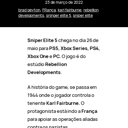
23 de março de 2022
brad peyton
, 
FRança
, 
karl fairburne
, 
rebellion
developments
, 
sninper elite 5
, 
sniper elite
Sniper Elite 5
chega no dia 26 de
maio para
PS5, Xbox Series, PS4,
Xbox One
e
PC.
O jogo é do
estúdio
Rebellion
Developments
.
A história do game, se passa em
1944 onde o jogador controla o
tenente
Karl Fairburne.
O
protagonista está indo a
França
para apoiar as operações aliadas
contra os nazistas.