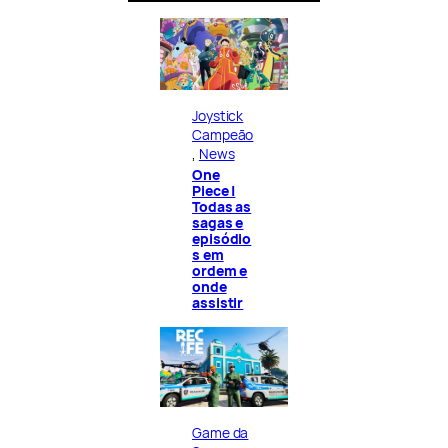
Joystick
Campeão
, 
News
One
Piece |
Todas as
sagas e
episódio
s em
ordem e
onde
assistir
Game da