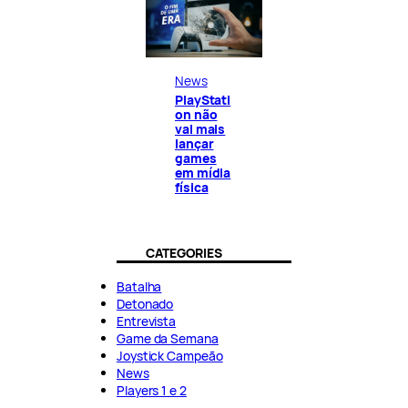
News
PlayStati
on não
vai mais
lançar
games
em mídia
física
CATEGORIES
Batalha
Detonado
Entrevista
Game da Semana
Joystick Campeão
News
Players 1 e 2