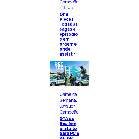
Campeão
, 
News
One
Piece |
Todas as
sagas e
episódio
s em
ordem e
onde
assistir
Game da
Semana
, 
Joystick
Campeão
GTA do
Recife é
gratuito
para PC e
vai ser