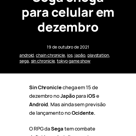
para celular em
dezembro
19 de outubro de 2021
android
, 
chain chronicle
, 
ios
, 
japão
, 
playstation
, 
sega
, 
sin chronicle
, 
tokyo game show
Sin Chronicle
chega em 15 de
dezembro no
Japão
para
iOS
e
Android
. Mas ainda sem previsão
de lançamento no
Ocidente.
O RPG da
Sega
tem combate