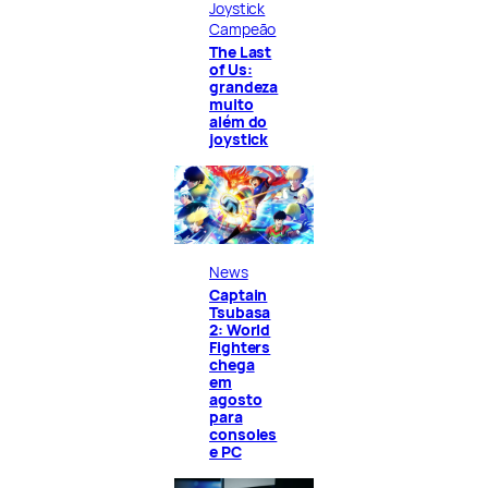
Joystick
Campeão
The Last
of Us:
grandeza
muito
além do
joystick
News
Captain
Tsubasa
2: World
Fighters
chega
em
agosto
para
consoles
e PC