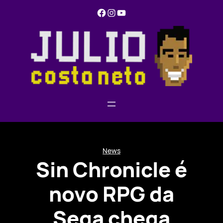
Pular
Facebook
Instagram
YouTube
para
o
conteúdo
News
Sin Chronicle é
novo RPG da
Sega chega