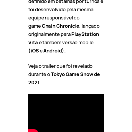
definido em batalhas por turnos e
foi desenvolvido pela mesma
equipe responsável do
game
Chain Chronicle
, lançado
originalmente para
PlayStation
Vita
e também versão mobile
(iOS
e
Android).
Veja o trailer que foi revelado
durante o
Tokyo Game Show de
2021.