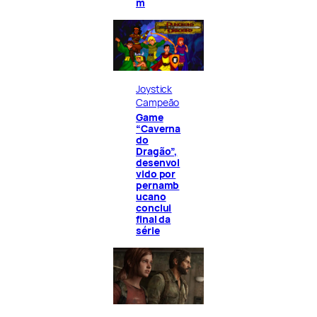
m
Joystick
Campeão
Game
“Caverna
do
Dragão”,
desenvol
vido por
pernamb
ucano
conclui
final da
série