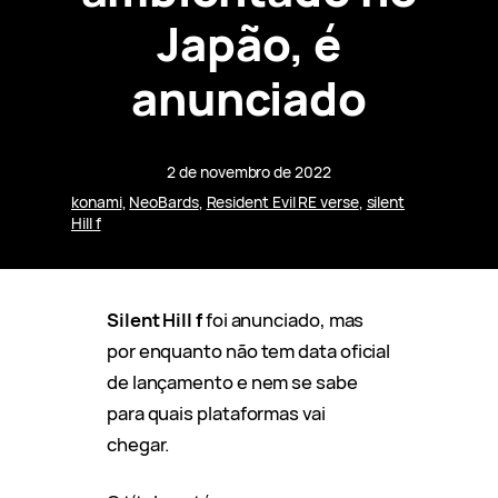
Japão, é
anunciado
2 de novembro de 2022
konami
, 
NeoBards
, 
Resident Evil RE verse
, 
silent
Hill f
Silent Hill f
foi anunciado, mas
por enquanto não tem data oficial
de lançamento e nem se sabe
para quais plataformas vai
chegar.