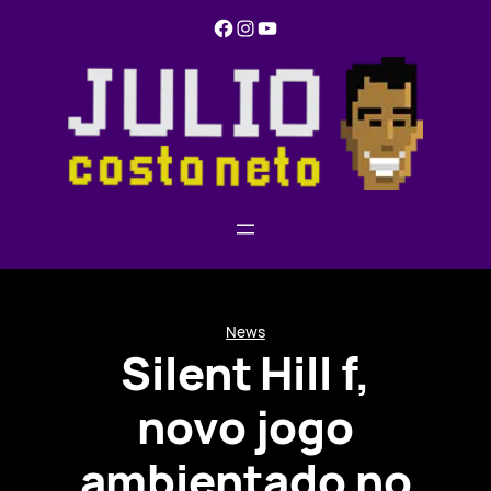
Pular
Facebook
Instagram
YouTube
para
o
conteúdo
News
Silent Hill f,
novo jogo
ambientado no