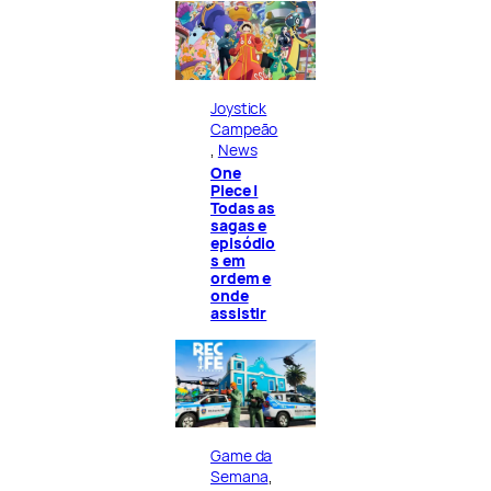
Joystick
Campeão
, 
News
One
Piece |
Todas as
sagas e
episódio
s em
ordem e
onde
assistir
Game da
Semana
, 