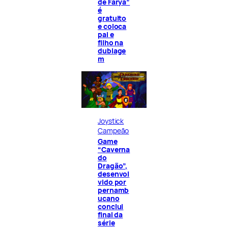
de Fárya”
é
gratuito
e coloca
pai e
filho na
dublage
m
Joystick
Campeão
Game
“Caverna
do
Dragão”,
desenvol
vido por
pernamb
ucano
conclui
final da
série