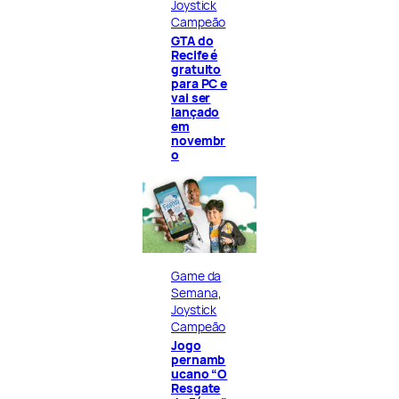
Joystick
Campeão
GTA do
Recife é
gratuito
para PC e
vai ser
lançado
em
novembr
o
Game da
Semana
, 
Joystick
Campeão
Jogo
pernamb
ucano “O
Resgate