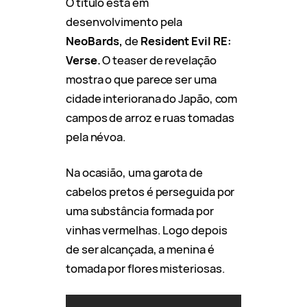
O título está em
desenvolvimento pela
NeoBards,
de
Resident Evil RE:
Verse.
O teaser de revelação
mostra o que parece ser uma
cidade interiorana do Japão, com
campos de arroz e ruas tomadas
pela névoa.
Na ocasião, uma garota de
cabelos pretos é perseguida por
uma substância formada por
vinhas vermelhas. Logo depois
de ser alcançada, a menina é
tomada por flores misteriosas.