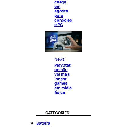
chega
em
agosto
para
consoles
e PC
News
PlayStati
on não
vai mais
lançar
games
em mídia
física
CATEGORIES
Batalha