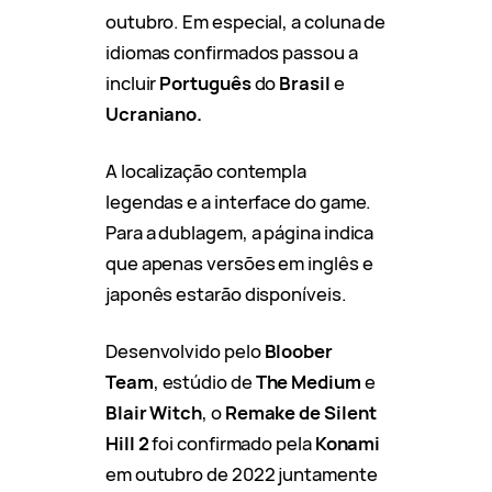
outubro. Em especial, a coluna de
idiomas confirmados passou a
incluir
Português
do
Brasil
e
Ucraniano.
A localização contempla
legendas e a interface do game.
Para a dublagem, a página indica
que apenas versões em inglês e
japonês estarão disponíveis.
Desenvolvido pelo
Bloober
Team
, estúdio de
The Medium
e
Blair Witch
, o
Remake de Silent
Hill 2
foi confirmado pela
Konami
em outubro de 2022 juntamente