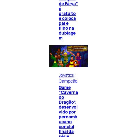
de Fárya”
é
gratuito
e coloca
pai e
filho na
dublage
m
Joystick
Campeão
Game
“Caverna
do
Dragão”,
desenvol
vido por
pernamb
ucano
conclui
final da
série