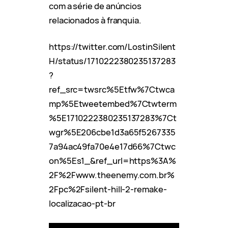
com a série de anúncios
relacionados à franquia.
https://twitter.com/LostinSilent
H/status/1710222380235137283
?
ref_src=twsrc%5Etfw%7Ctwca
mp%5Etweetembed%7Ctwterm
%5E1710222380235137283%7Ct
wgr%5E206cbe1d3a65f5267335
7a94ac49fa70e4e17d66%7Ctwc
on%5Es1_&ref_url=https%3A%
2F%2Fwww.theenemy.com.br%
2Fpc%2Fsilent-hill-2-remake-
localizacao-pt-br