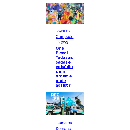
Joystick
Campeão
, 
News
One
Piece |
Todas as
sagas e
episódio
s em
ordem e
onde
assistir
Game da
Semana
, 