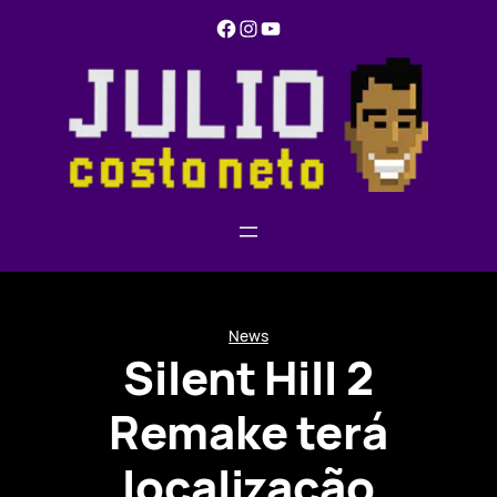
Pular
Facebook
Instagram
YouTube
para
o
conteúdo
News
Silent Hill 2
Remake terá
localização