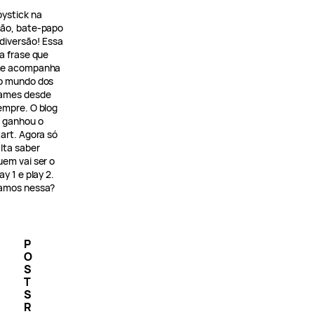
oystick na
ão, bate-papo
 diversão! Essa
 a frase que
e acompanha
o mundo dos
ames desde
empre. O blog
á ganhou o
tart. Agora só
alta saber
uem vai ser o
ay 1 e play 2.
amos nessa?
P
O
S
T
S
R