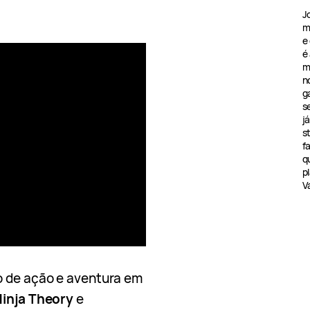
J
m
e
é
m
n
g
s
j
s
f
q
pl
V
o de ação e aventura em
inja Theory
e