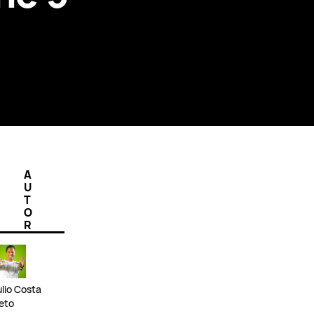
A
U
T
O
R
ulio Costa
eto