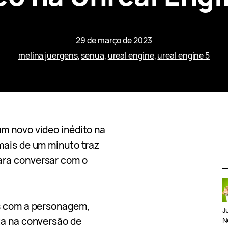
29 de março de 2023
melina juergens
, 
senua
, 
ureal engine
, 
ureal engine 5
um novo vídeo inédito na
mais de um minuto traz
ara conversar com o
s
com a personagem,
J
ta na conversão de
N