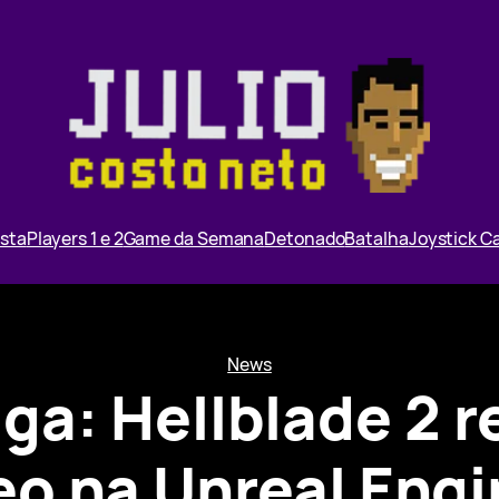
ista
Players 1 e 2
Game da Semana
Detonado
Batalha
Joystick 
News
ga: Hellblade 2 
eo na Unreal Engi