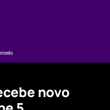
Campeão
recebe novo
ne 5