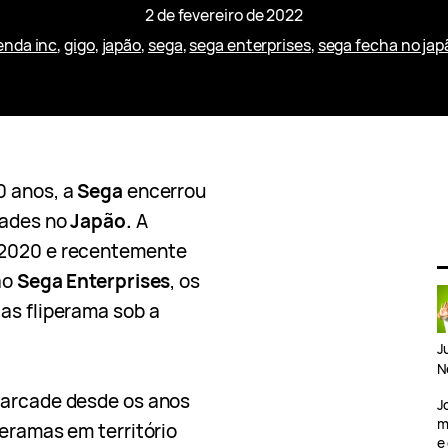
2 de fevereiro de 2022
enda inc
, 
gigo
, 
japão
, 
sega
, 
sega enterprises
, 
sega fecha no jap
0 anos, a
Sega
encerrou
cades no
Japão.
A
2020 e recentemente
ão
Sega Enterprises
, os
 as fliperama sob a
J
N
 arcade desde os anos
J
m
peramas em território
e