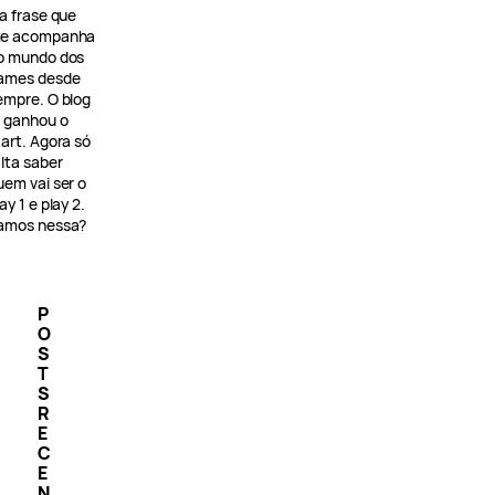
 a frase que
e acompanha
o mundo dos
ames desde
empre. O blog
á ganhou o
tart. Agora só
alta saber
uem vai ser o
ay 1 e play 2.
amos nessa?
P
O
S
T
S
R
E
C
E
N