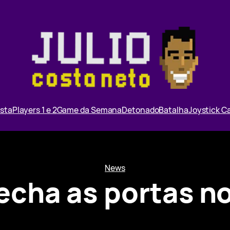
ista
Players 1 e 2
Game da Semana
Detonado
Batalha
Joystick 
News
echa as portas n