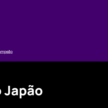
Campeão
o Japão