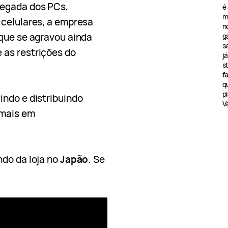
hegada dos PCs,
é
m
 celulares, a empresa
n
 que se agravou ainda
g
s
 as restrições do
j
s
f
q
pl
indo e distribuindo
V
 mais em
ndo da loja no
Japão.
Se