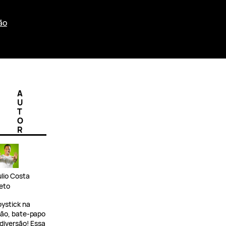
ão
A
U
T
O
R
ulio Costa
eto
oystick na
ão, bate-papo
 diversão! Essa