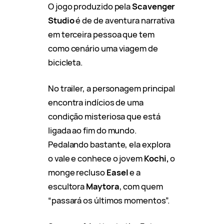
O jogo produzido pela
Scavenger
Studio
é de de aventura narrativa
em terceira pessoa que tem
como cenário uma viagem de
bicicleta.
No trailer, a personagem principal
encontra indícios de uma
condição misteriosa que está
ligada ao fim do mundo.
Pedalando bastante, ela explora
o vale e conhece o jovem
Kochi,
o
monge recluso
Easel
e a
escultora
Maytora
, com quem
“passará os últimos momentos”.