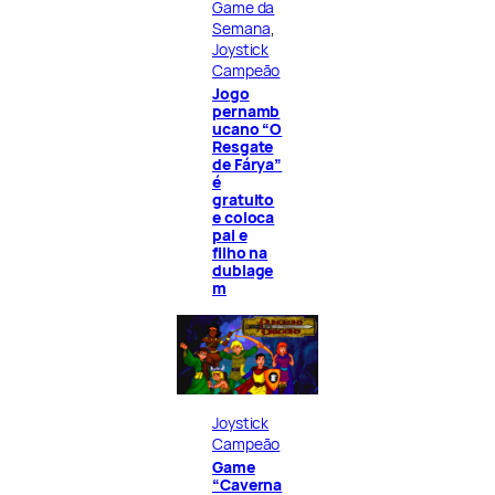
Game da
Semana
, 
Joystick
Campeão
Jogo
pernamb
ucano “O
Resgate
de Fárya”
é
gratuito
e coloca
pai e
filho na
dublage
m
Joystick
Campeão
Game
“Caverna