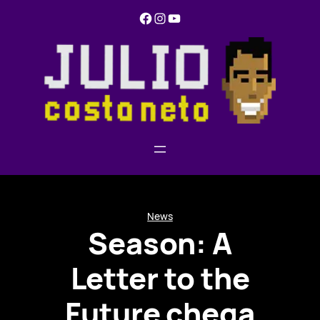
Pular
Facebook
Instagram
YouTube
para
o
conteúdo
News
Season: A
Letter to the
Future chega