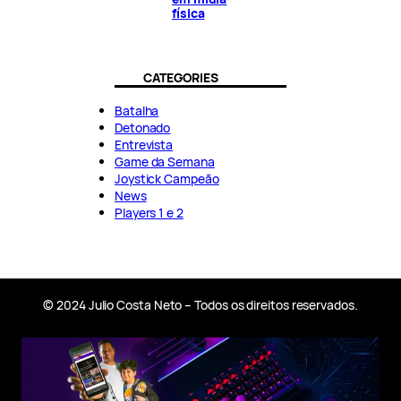
física
CATEGORIES
Batalha
Detonado
Entrevista
Game da Semana
Joystick Campeão
News
Players 1 e 2
© 2024 Julio Costa Neto – Todos os direitos reservados.