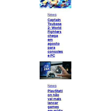
News
Captain
Tsubasa
2: World
Fighters
chega
em
agosto
para
consoles
e PC
News
PlayStati
on não
vai mais
lançar
games
em mídia