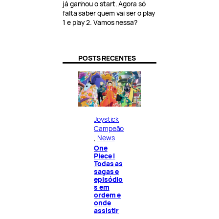
já ganhou o start. Agora só
falta saber quem vai ser o play
1 e play 2. Vamos nessa?
POSTS RECENTES
Joystick
Campeão
, 
News
One
Piece |
Todas as
sagas e
episódio
s em
ordem e
onde
assistir