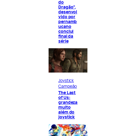
do
Dragão”,
desenvol
vido por
pernamb
ucano
conclui
final da
série
Joystick
Campeão
The Last
of Us:
grandeza
muito
além do
joystick