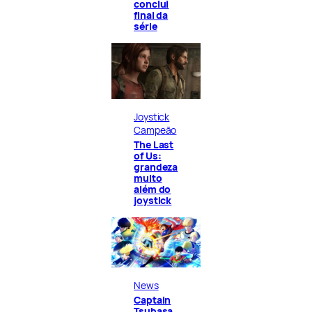
conclui
final da
série
Joystick
Campeão
The Last
of Us:
grandeza
muito
além do
joystick
News
Captain
Tsubasa