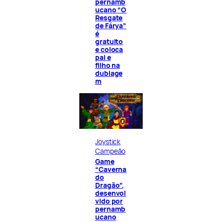
pernamb
ucano “O
Resgate
de Fárya”
é
gratuito
e coloca
pai e
filho na
dublage
m
Joystick
Campeão
Game
“Caverna
do
Dragão”,
desenvol
vido por
pernamb
ucano