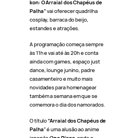
kon: O Arraial dos Chapéus de
Palha”
vai oferecer quadrilha
cosplay, barraca do beijo,
estandes e atrações.
A programação começa sempre
às 11h e vai até às 20h e conta
ainda com
games, espaço just
dance, lounge junino, padre
casamenteiro e muito mais
novidades para homenagear
também a semana em que se
comemora o dia dos namorados.
O título
“Arraial dos Chapéus de
Palha
” é uma alusão ao anime
japonês
One Piece
, onde o