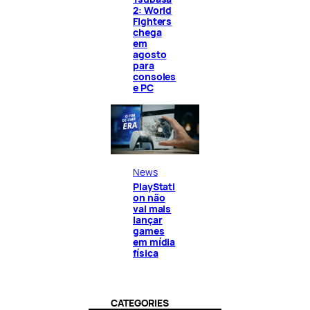
2: World
Fighters
chega
em
agosto
para
consoles
e PC
News
PlayStati
on não
vai mais
lançar
games
em mídia
física
CATEGORIES