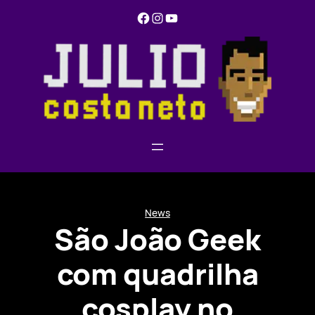
Pular
Facebook
Instagram
YouTube
para
o
conteúdo
News
São João Geek
com quadrilha
cosplay no