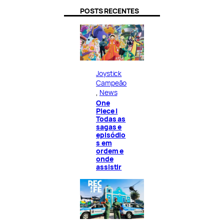
POSTS RECENTES
Joystick
Campeão
, 
News
One
Piece |
Todas as
sagas e
episódio
s em
ordem e
onde
assistir