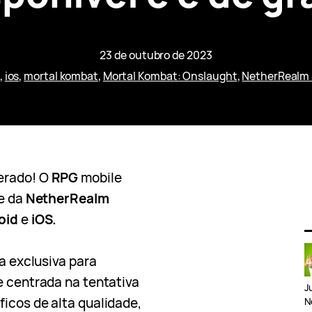
23 de outubro de 2023
, 
ios
, 
mortal kombat
, 
Mortal Kombat: Onslaught
, 
NetherRealm 
berado! O
RPG
mobile
ie da
NetherRealm
oid
e
iOS.
ia exclusiva para
e centrada na tentativa
J
ficos de alta qualidade,
N