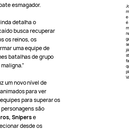
bate esmagador.
J
m
e
inda detalha o
é
m
caído busca recuperar
n
s os reinos, os
g
s
ormar uma equipe de
j
s
mes batalhas de grupo
f
 maligna.”
q
pl
V
uz um novo nível de
 animados para ver
equipes para superar os
s personagens são
ros, Snipers
e
lecionar desde os