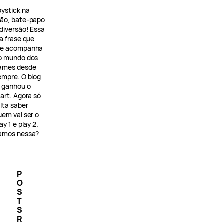
oystick na
ão, bate-papo
 diversão! Essa
 a frase que
e acompanha
o mundo dos
ames desde
empre. O blog
á ganhou o
tart. Agora só
alta saber
uem vai ser o
ay 1 e play 2.
amos nessa?
P
O
S
T
S
R