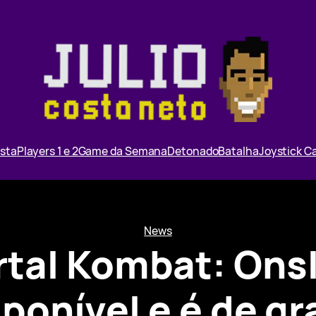
ista
Players 1 e 2
Game da Semana
Detonado
Batalha
Joystick 
News
tal Kombat: Ons
sponível e é de gr