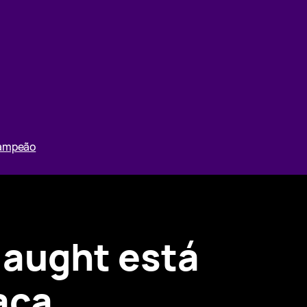
Campeão
laught está
aça