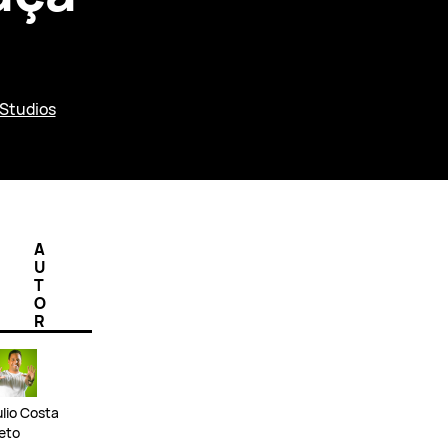
Studios
A
U
T
O
R
ulio Costa
eto