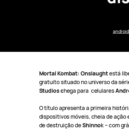
android
Mortal Kombat: Onslaught
está li
gratuito situado no universo da sér
Studios c
hega para celulares
Andr
O título apresenta a primeira histór
dispositivos móveis, cheia de ação 
de destruição de
Shinno
k – com grá