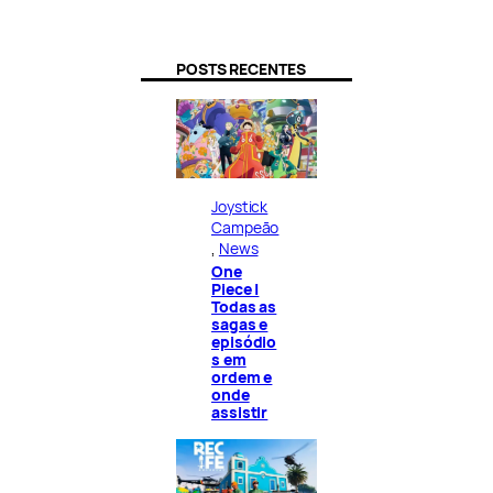
POSTS RECENTES
Joystick
Campeão
, 
News
One
Piece |
Todas as
sagas e
episódio
s em
ordem e
onde
assistir