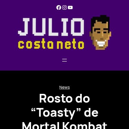
Pular
Facebook
Instagram
YouTube
para
o
conteúdo
News
Rosto do
“Toasty” de
Mortal Kombat