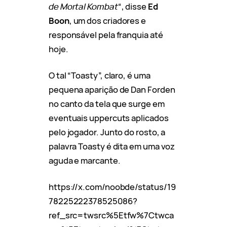
de Mortal Kombat
“, disse
Ed
Boon
, um dos criadores e
responsável pela franquia até
hoje.
O tal “Toasty”, claro, é uma
pequena aparição de Dan Forden
no canto da tela que surge em
eventuais uppercuts aplicados
pelo jogador. Junto do rosto, a
palavra Toasty é dita em uma voz
aguda e marcante.
https://x.com/noobde/status/19
78225222378525086?
ref_src=twsrc%5Etfw%7Ctwca