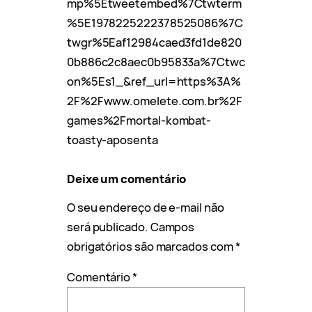
mp%5Etweetembed%7Ctwterm
%5E1978225222378525086%7C
twgr%5Eaf12984caed3fd1de820
0b886c2c8aec0b95833a%7Ctwc
on%5Es1_&ref_url=https%3A%
2F%2Fwww.omelete.com.br%2F
games%2Fmortal-kombat-
toasty-aposenta
Deixe um comentário
O seu endereço de e-mail não
será publicado.
Campos
obrigatórios são marcados com
*
Comentário
*