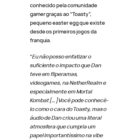
conhecido pela comunidade
gamer graças ao “Toasty”,
pequeno easter egg que existe
desde os primeiros jogos da
franquia.
“
Eu não posso enfatizar o
suficiente o impacto que Dan
teve em fliperamas,
videogames, na NetherRealm e
especialmente em Mortal
Kombat […] Você pode conhecê-
lo como o cara do Toasty, mas o
áudio de Dan criou uma literal
atmosfera que cumpria um
papel importantíssimo na vibe