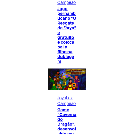
Campeão
Jogo
pernamb
ucano “O
Resgate
de Fárya”
é
gratuito
e coloca
pai e
filho na
dublage
m
Joystick
Campeão
Game
“Caverna
do
Dragão”,
desenvol
vido por