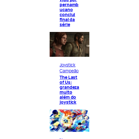
pernamb
ucano
conclui
final da
série
Joystick
Campeão
The Last
of Us:
grandeza
muito
além do
joystick