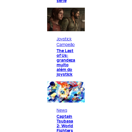
série
Joystick
Campeão
The Last
of Us:
grandeza
muito
além do
joystick
News
Captain
Tsubasa
2: World
Fighters