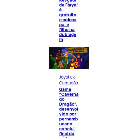
de Fárya”
é
gratuito
e coloca
pai e
filho na
dublage
m
Joystick
Campeão
Game
“Caverna
do
Dragão”,
desenvol
vido por
pernamb
ucano
conclui
final da