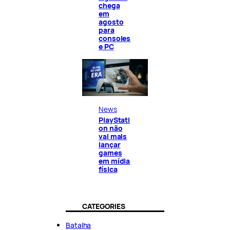
chega
em
agosto
para
consoles
e PC
News
PlayStati
on não
vai mais
lançar
games
em mídia
física
CATEGORIES
Batalha