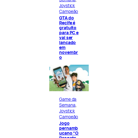
Joystick
Campeão
GTA do
Recife é
gratuito
para PC e
vai ser
lançado
em
novembr
o
Game da
Semana
, 
Joystick
Campeão
Jogo
pernamb
ucano “O
Resgate