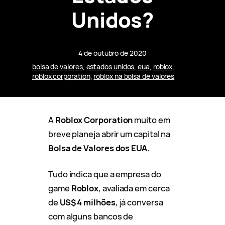
Unidos?
4 de outubro de 2020
bolsa de valores
, 
estados unidos
, 
eua
, 
roblox
, 
roblox corporation
, 
roblox na bolsa de valores
A
Roblox Corporation
muito em
breve planeja abrir um capital na
Bolsa de Valores dos EUA.
Tudo indica que a empresa do
game
Roblox
, avaliada em cerca
de
US$ 4 milhões
, já conversa
com alguns bancos de