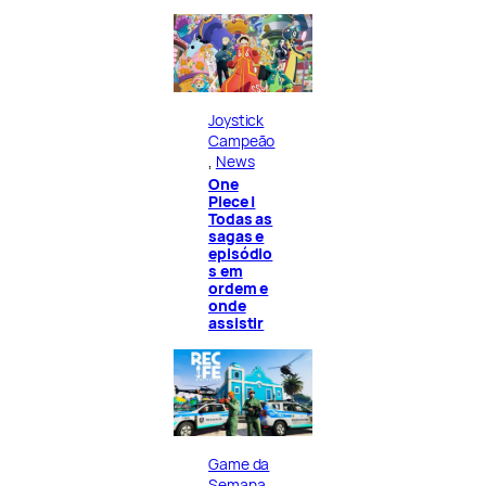
Joystick
Campeão
, 
News
One
Piece |
Todas as
sagas e
episódio
s em
ordem e
onde
assistir
Game da
Semana
, 