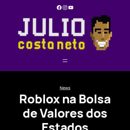
Pular
Facebook
Instagram
YouTube
para
o
conteúdo
News
Roblox na Bolsa
de Valores dos
Estados