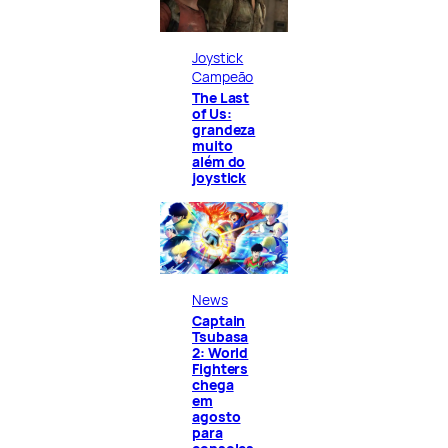
Joystick
Campeão
The Last
of Us:
grandeza
muito
além do
joystick
News
Captain
Tsubasa
2: World
Fighters
chega
em
agosto
para