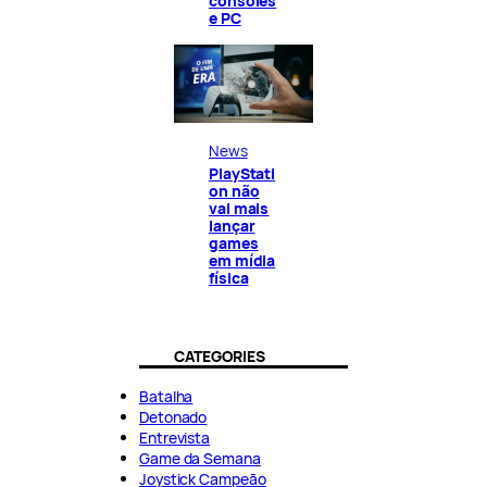
consoles
e PC
News
PlayStati
on não
vai mais
lançar
games
em mídia
física
CATEGORIES
Batalha
Detonado
Entrevista
Game da Semana
Joystick Campeão