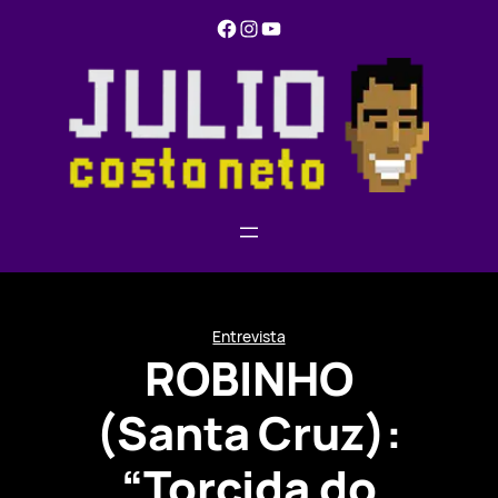
Pular
Facebook
Instagram
YouTube
para
o
conteúdo
Entrevista
ROBINHO
(Santa Cruz):
“Torcida do