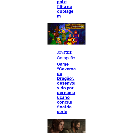
pai e
filho na
dublage
m
Joystick
Campeão
Game
“Caverna
do
Dragão”,
desenvol
vido por
pernamb
ucano
conclui
final da
série