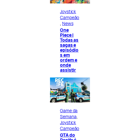
Joystick
Campeão
, 
News
One
Piece |
Todas as
sagas e
episódio
s em
ordem e
onde
assistir
Game da
Semana
, 
Joystick
Campeão
GTA do
Recife é