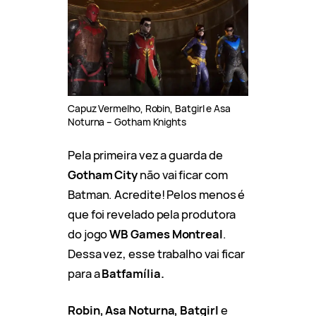
Capuz Vermelho, Robin, Batgirl e Asa
Noturna – Gotham Knights
Pela primeira vez a guarda de
Gotham City
não vai ficar com
Batman. Acredite! Pelos menos é
que foi revelado pela produtora
do jogo
WB Games Montreal
.
Dessa vez, esse trabalho vai ficar
para a
Batfamília.
Robin, Asa Noturna, Batgirl
e