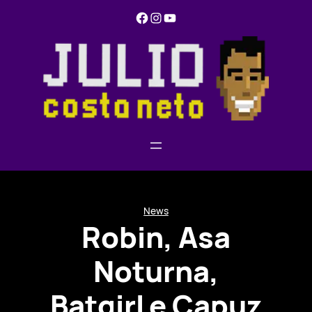
Pular
Facebook
Instagram
YouTube
para
o
conteúdo
News
Robin, Asa
Noturna,
Batgirl e Capuz