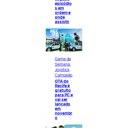
episódio
s em
ordem e
onde
assistir
Game da
Semana
, 
Joystick
Campeão
GTA do
Recife é
gratuito
para PC e
vai ser
lançado
em
novembr
o