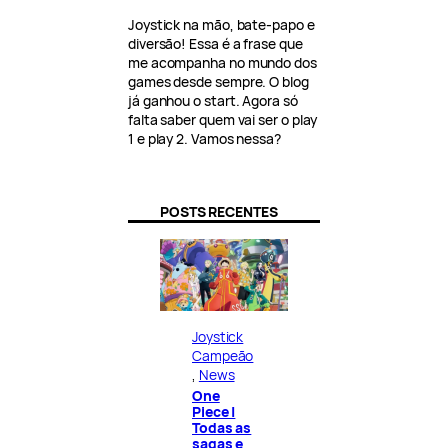
Joystick na mão, bate-papo e
diversão! Essa é a frase que
me acompanha no mundo dos
games desde sempre. O blog
já ganhou o start. Agora só
falta saber quem vai ser o play
1 e play 2. Vamos nessa?
POSTS RECENTES
Joystick
Campeão
, 
News
One
Piece |
Todas as
sagas e