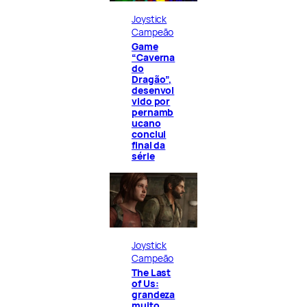
Joystick
Campeão
Game
“Caverna
do
Dragão”,
desenvol
vido por
pernamb
ucano
conclui
final da
série
Joystick
Campeão
The Last
of Us:
grandeza
muito