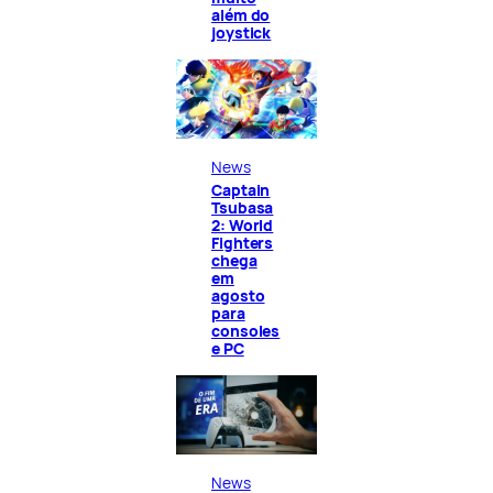
além do
joystick
News
Captain
Tsubasa
2: World
Fighters
chega
em
agosto
para
consoles
e PC
News