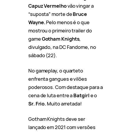
Capuz Vermelho
vão vingar a
“suposta” morte de
Bruce
Wayne.
Pelo menos é o que
mostrou o primeiro trailer do
game
Gotham Knights
,
divulgado, na DC Fandome, no
sábado (22).
No gameplay, o quarteto
enfrenta gangues e vilões
poderosos. Com destaque para a
cena de luta entre a
Batgirl
e o
Sr. Frio.
Muito arretada!
Gotham Knights deve ser
lançado em 2021 com versões