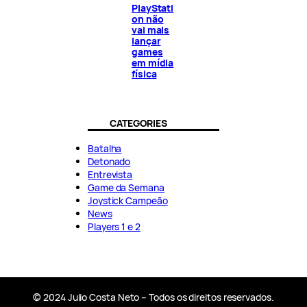
PlayStati
on não
vai mais
lançar
games
em mídia
física
CATEGORIES
Batalha
Detonado
Entrevista
Game da Semana
Joystick Campeão
News
Players 1 e 2
© 2024 Julio Costa Neto – Todos os direitos reservados.