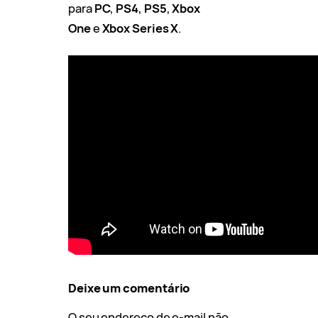
para
PC
,
PS4
,
PS5
,
Xbox
One
e
Xbox Series X
.
Deixe um comentário
O seu endereço de e-mail não