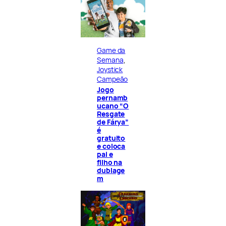
Game da
Semana
, 
Joystick
Campeão
Jogo
pernamb
ucano “O
Resgate
de Fárya”
é
gratuito
e coloca
pai e
filho na
dublage
m