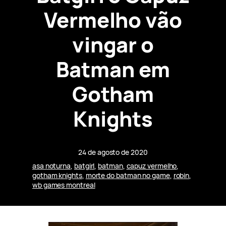
Vermelho vão
vingar o
Batman em
Gotham
Knights
24 de agosto de 2020
asa noturna
, 
batgirl
, 
batman
, 
capuz vermelho
, 
gotham knights
, 
morte do batman no game
, 
robin
, 
wb games montreal