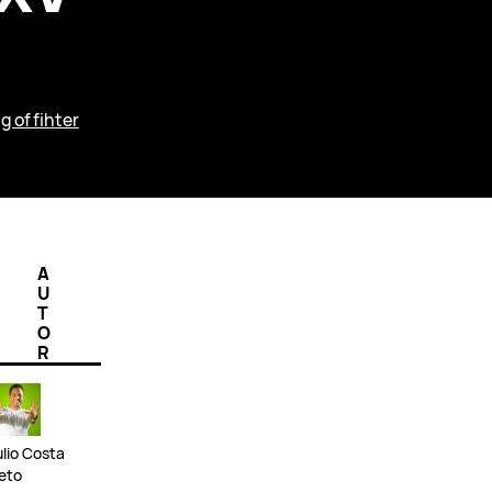
g of fihter
A
U
T
O
R
ulio Costa
eto