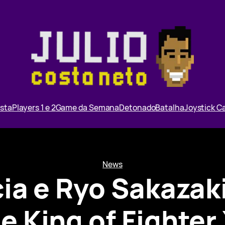
ista
Players 1 e 2
Game da Semana
Detonado
Batalha
Joystick 
News
ia e Ryo Sakaza
e King of Fighter