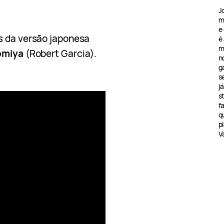
J
m
e
s da versão japonesa
é
m
omiya
(Robert Garcia).
n
g
s
j
s
f
q
pl
V