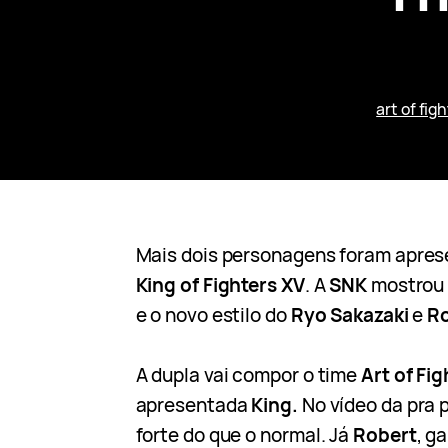
art of fig
Mais dois personagens foram apre
King of Fighters XV
. A
SNK
mostrou 
e o novo estilo do
Ryo Sakazaki
e
Ro
A dupla vai compor o time
Art of Fi
apresentada
King.
No vídeo da pra 
forte do que o normal. Já
Robert
, g