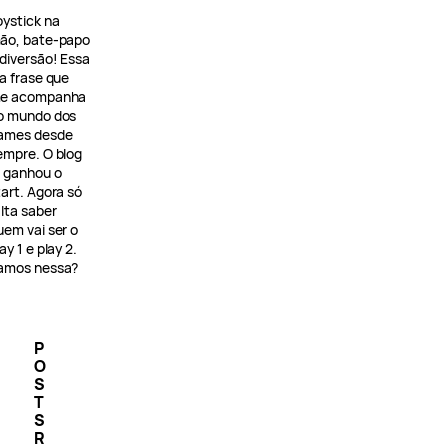
oystick na
ão, bate-papo
 diversão! Essa
 a frase que
e acompanha
o mundo dos
ames desde
empre. O blog
á ganhou o
tart. Agora só
alta saber
uem vai ser o
ay 1 e play 2.
amos nessa?
P
O
S
T
S
R