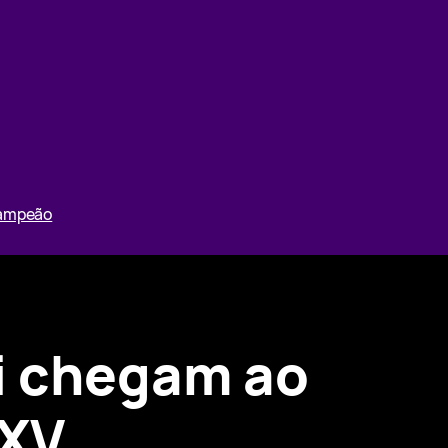
Campeão
ki chegam ao
 XV