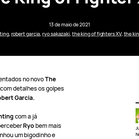
13 de maio de 2021
hting
, 
robert garcia
, 
ryo sakazaki
, 
the king of fighters XV
, 
the kin
sentados no novo
The
com detalhes os golpes
bert Garcia.
ghting
com a já
perceber
Ryo
bem mais
J
anhou um bigodinho e
N