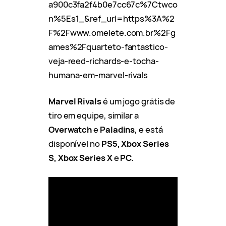
a900c3fa2f4b0e7cc67c%7Ctwco
n%5Es1_&ref_url=https%3A%2
F%2Fwww.omelete.com.br%2Fg
ames%2Fquarteto-fantastico-
veja-reed-richards-e-tocha-
humana-em-marvel-rivals
Marvel Rivals
é um jogo grátis de
tiro em equipe, similar a
Overwatch
e
Paladins
, e está
disponível no
PS5, Xbox Series
S, Xbox Series X
e
PC.