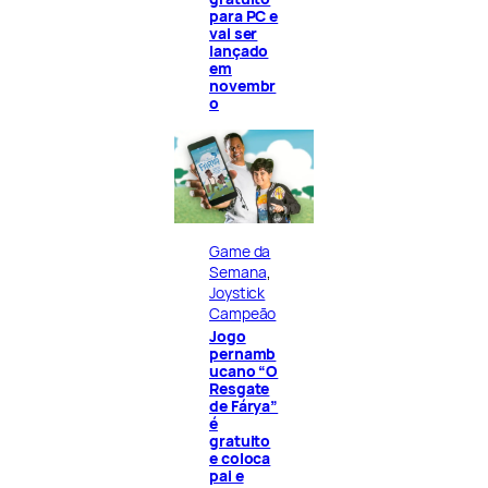
para PC e
vai ser
lançado
em
novembr
o
Game da
Semana
, 
Joystick
Campeão
Jogo
pernamb
ucano “O
Resgate
de Fárya”
é
gratuito
e coloca
pai e