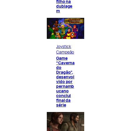
filho na
dublage
m
Joystick
Campeão
Game
“Caverna
do
Dragão”,
desenvol
vido por
pernamb
ucano
conclui
final da
série