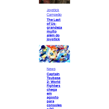
Joystick
Campeão
The Last
of Us:
grandeza
muito
além do
joystick
News
Captain
Tsubasa
2: World
Fighters
chega
em
agosto
para
consoles
e PC