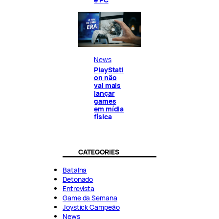
News
PlayStati
on não
vai mais
lançar
games
em mídia
física
CATEGORIES
Batalha
Detonado
Entrevista
Game da Semana
Joystick Campeão
News