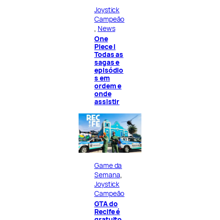
Joystick
Campeão
, 
News
One
Piece |
Todas as
sagas e
episódio
s em
ordem e
onde
assistir
Game da
Semana
, 
Joystick
Campeão
GTA do
Recife é
gratuito