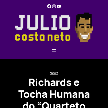
Pular
Facebook
Instagram
YouTube
para
o
conteúdo
News
Richards e
Tocha Humana
do “Quarteto