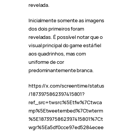
revelada.
Inicialmente somente as imagens
dos dois primeiros foram
reveladas. É possível notar que o
visual principal do game está fiel
aos quadrinhos, mas com
uniforme de cor
predominantemente branca.
https://x.com/screentime/status
/1873975862397415801?
ref_src=twsrc%5Etfw%7Ctwca
mp%5Etweetembed%7Ctwterm
%5E1873975862397415801%7Ct
wgr%5Ea5df0cce97ed5284ecee