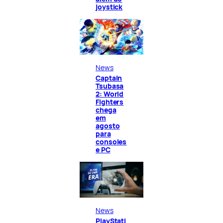
joystick
News
Captain
Tsubasa
2: World
Fighters
chega
em
agosto
para
consoles
e PC
News
PlayStati