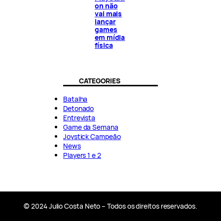
on não
vai mais
lançar
games
em mídia
física
CATEGORIES
Batalha
Detonado
Entrevista
Game da Semana
Joystick Campeão
News
Players 1 e 2
© 2024 Julio Costa Neto – Todos os direitos reservados.