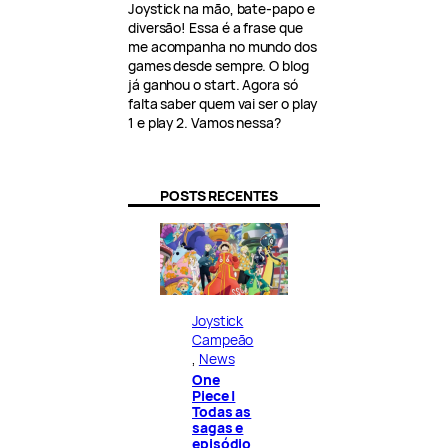
Joystick na mão, bate-papo e
diversão! Essa é a frase que
me acompanha no mundo dos
games desde sempre. O blog
já ganhou o start. Agora só
falta saber quem vai ser o play
1 e play 2. Vamos nessa?
POSTS RECENTES
Joystick
Campeão
, 
News
One
Piece |
Todas as
sagas e
episódio