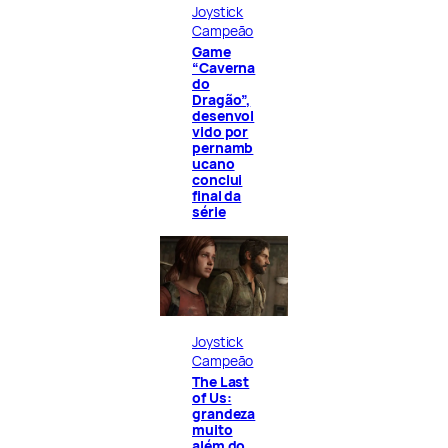
Joystick
Campeão
Game
“Caverna
do
Dragão”,
desenvol
vido por
pernamb
ucano
conclui
final da
série
Joystick
Campeão
The Last
of Us:
grandeza
muito
além do