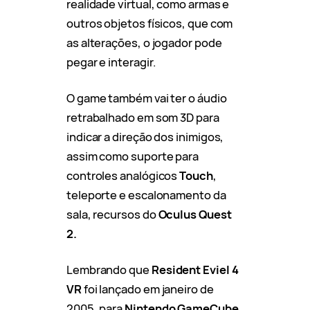
realidade virtual, como armas e
outros objetos físicos, que com
as alterações, o jogador pode
pegar e interagir.
O game também vai ter o áudio
retrabalhado em som 3D para
indicar a direção dos inimigos,
assim como suporte para
controles analógicos
Touch
,
teleporte e escalonamento da
sala, recursos do
Oculus Quest
2.
Lembrando que
Resident Eviel 4
VR
foi lançado em janeiro de
2005, para
Nintendo GameCube
,