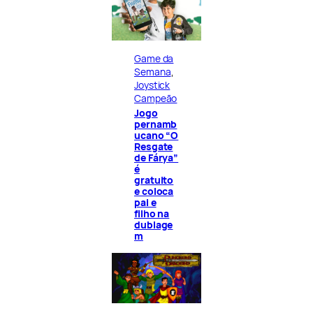
Game da
Semana
, 
Joystick
Campeão
Jogo
pernamb
ucano “O
Resgate
de Fárya”
é
gratuito
e coloca
pai e
filho na
dublage
m