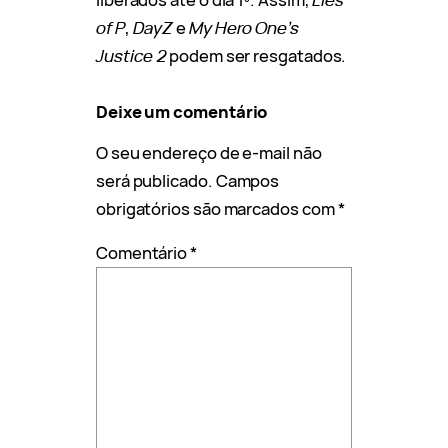
of P
,
DayZ
e
My Hero One’s
Justice 2
podem ser resgatados.
Deixe um comentário
O seu endereço de e-mail não
será publicado.
Campos
obrigatórios são marcados com
*
Comentário
*