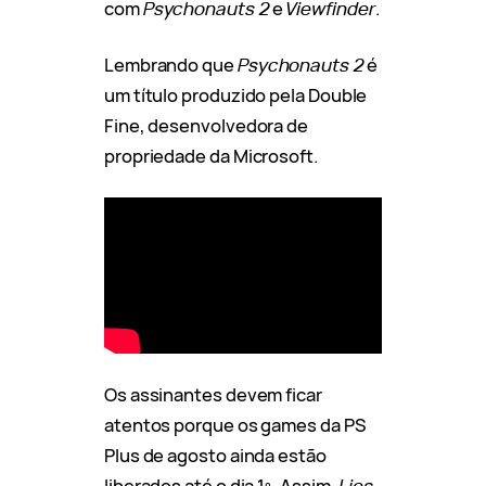
com
Psychonauts 2
e
Viewfinder
.
Lembrando que
Psychonauts 2
é
um título produzido pela Double
Fine, desenvolvedora de
propriedade da Microsoft.
Os assinantes devem ficar
atentos porque os games da PS
Plus de agosto ainda estão
liberados até o dia 1º. Assim,
Lies