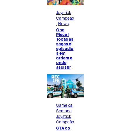
Joystick
Campeão
, 
News
One
Piece |
Todas as
sagas e
episódio
s em
ordem e
onde
assistir
Game da
Semana
, 
Joystick
Campeão
GTA do