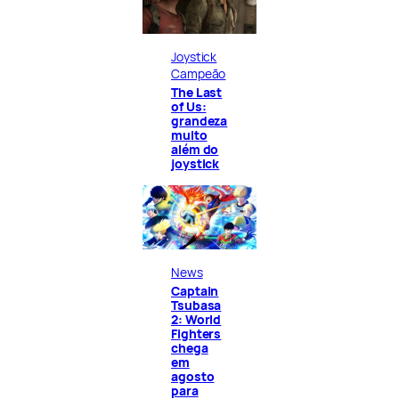
Joystick
Campeão
The Last
of Us:
grandeza
muito
além do
joystick
News
Captain
Tsubasa
2: World
Fighters
chega
em
agosto
para