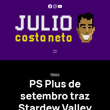
Pular
Facebook
Instagram
YouTube
para
o
conteúdo
News
PS Plus de
setembro traz
Stardew Valley