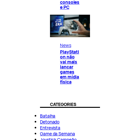
consoles
e PC
News
PlayStati
on não
vai mais
lançar
games
em mídia
física
CATEGORIES
Batalha
Detonado
Entrevista
Game da Semana
Joystick Campeão