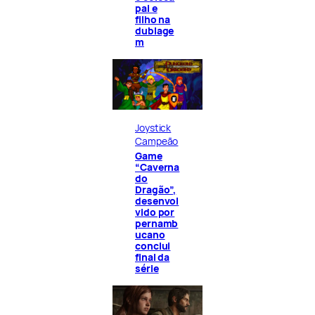
pai e
filho na
dublage
m
Joystick
Campeão
Game
“Caverna
do
Dragão”,
desenvol
vido por
pernamb
ucano
conclui
final da
série