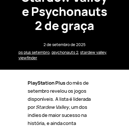
e Psychonauts
2 de graça
2 de setembro de 2025
ps plus setembro
, 
psychonauts 2
, 
stardew valley
, 
viewfinder
PlayStation Plus
do mês de
setembro revelou os jogos
disponíveis. A lista é liderada
por
Stardew Valley
, um dos
indies de maior sucesso na
história, e ainda conta