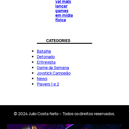
vai mais
lançar
games
em mídia
física
CATEGORIES
Batalha
Detonado
Entrevista
Game da Semana
Joystick Campeão
News
Players 1 e 2
© 2024 Julio Costa Neto – Todos os direitos reservados.