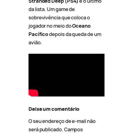
Stranded Deep
(PS4)
é o último
da lista. Um game de
sobrevivência que coloca o
jogador no meio do
Oceano
Pacífico
depois da queda de um
avião.
Deixe um comentário
O seu endereço de e-mail não
será publicado.
Campos