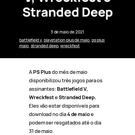
Stranded Deep
3 de maio de 2021
battlefield v
, 
playstation plus de maio
, 
ps plus
maio
, 
stranded deep
, 
wreckfest
A
PS Plus
do mês de maio
disponibilizou três jogos para os
assinantes:
Battlefield V,
Wreckfest
e
Stranded Deep.
Eles vão estar disponíveis para
download no dia
4 de maio
e
podem ser resgatados até o dia
31 de maio.