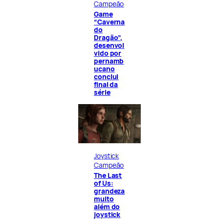
Campeão
Game
“Caverna
do
Dragão”,
desenvol
vido por
pernamb
ucano
conclui
final da
série
Joystick
Campeão
The Last
of Us:
grandeza
muito
além do
joystick