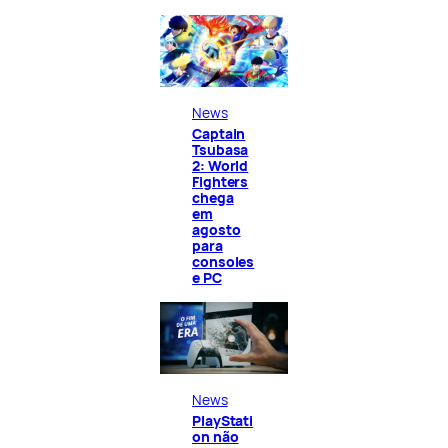
News
Captain
Tsubasa
2: World
Fighters
chega
em
agosto
para
consoles
e PC
News
PlayStati
on não