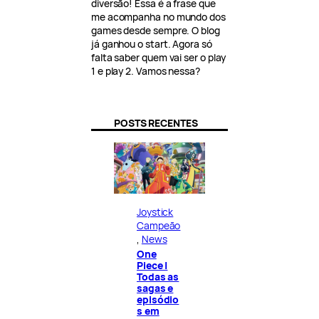
diversão! Essa é a frase que
me acompanha no mundo dos
games desde sempre. O blog
já ganhou o start. Agora só
falta saber quem vai ser o play
1 e play 2. Vamos nessa?
POSTS RECENTES
Joystick
Campeão
, 
News
One
Piece |
Todas as
sagas e
episódio
s em