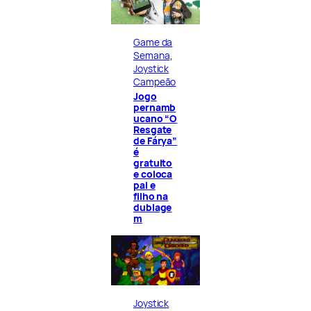
Game da
Semana
, 
Joystick
Campeão
Jogo
pernamb
ucano “O
Resgate
de Fárya”
é
gratuito
e coloca
pai e
filho na
dublage
m
Joystick