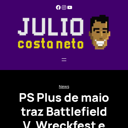
Pular
Facebook
Instagram
YouTube
para
o
conteúdo
News
PS Plus de maio
traz Battlefield
V, Wreckfest e