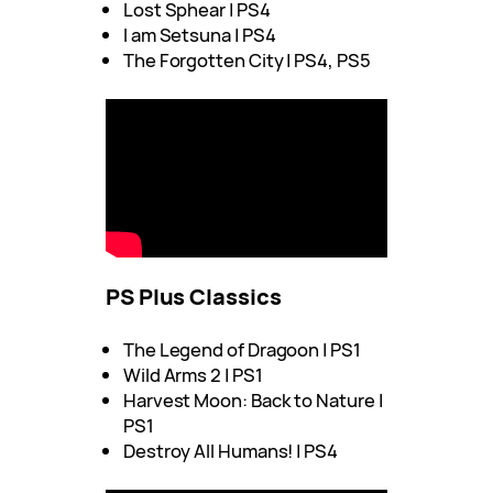
Lost Sphear | PS4
I am Setsuna | PS4
The Forgotten City | PS4, PS5
PS Plus Classics
The Legend of Dragoon | PS1
Wild Arms 2 | PS1
Harvest Moon: Back to Nature |
PS1
Destroy All Humans! | PS4