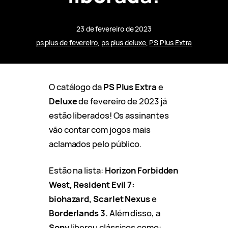
23 de fevereiro de 2023
ps plus de fevereiro
, 
ps plus deluxe
, 
PS Plus Extra
O catálogo da
PS Plus Extra
e
Deluxe
de fevereiro de 2023 já
estão liberados! Os assinantes
vão contar com jogos mais
aclamados pelo público.
Estão na lista:
Horizon Forbidden
West, Resident Evil 7:
biohazard, Scarlet Nexus
e
Borderlands 3.
Além disso, a
Sony
liberou clássicos como: