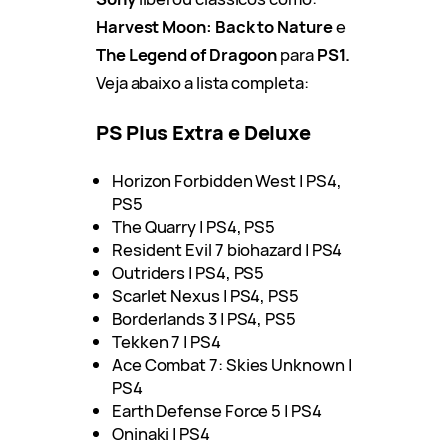
Harvest Moon: Back to Nature
e
The Legend of Dragoon
para
PS1.
Veja abaixo a lista completa:
PS Plus Extra e Deluxe
Horizon Forbidden West | PS4,
PS5
The Quarry | PS4, PS5
Resident Evil 7 biohazard | PS4
Outriders | PS4, PS5
Scarlet Nexus | PS4, PS5
Borderlands 3 | PS4, PS5
Tekken 7 | PS4
Ace Combat 7: Skies Unknown |
PS4
Earth Defense Force 5 | PS4
Oninaki | PS4