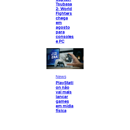
Tsubasa
2: World
Fighters
chega
em
agosto
para
consoles
e PC
News
PlayStati
on não
vai mais
lançar
games
em mídia
física