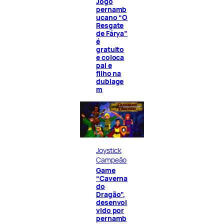
Jogo
pernamb
ucano “O
Resgate
de Fárya”
é
gratuito
e coloca
pai e
filho na
dublage
m
Joystick
Campeão
Game
“Caverna
do
Dragão”,
desenvol
vido por
pernamb