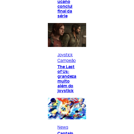
ucano
conclui
final da
série
Joystick
Campeão
The Last
of Us:
grandeza
muito
além do
joystick
News
Captain