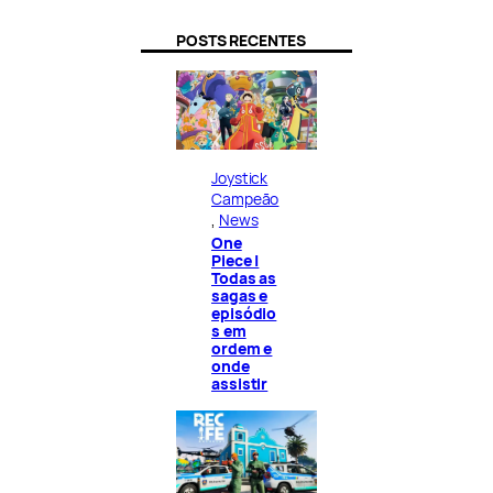
POSTS RECENTES
Joystick
Campeão
, 
News
One
Piece |
Todas as
sagas e
episódio
s em
ordem e
onde
assistir