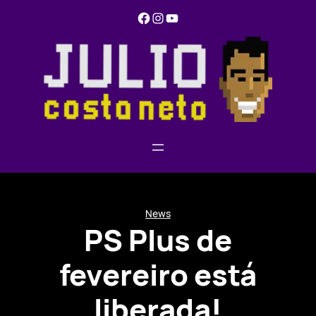
Pular
Facebook
Instagram
YouTube
para
o
conteúdo
News
PS Plus de
fevereiro está
liberada!