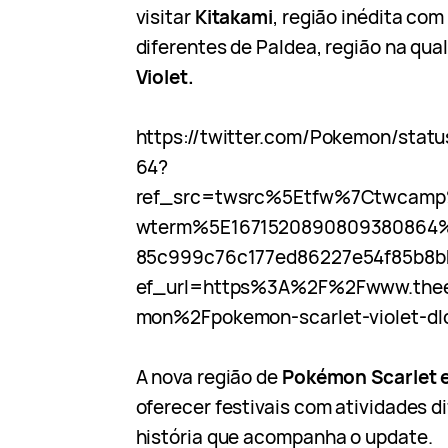
visitar
Kitakami
, região inédita co
diferentes de Paldea, região na qu
Violet.
https://twitter.com/Pokemon/sta
64?
ref_src=twsrc%5Etfw%7Ctwcam
wterm%5E1671520890809380864
85c999c76c177ed86227e54f85b8
ef_url=https%3A%2F%2Fwww.the
mon%2Fpokemon-scarlet-violet-dl
A nova região de
Pokémon Scarlet e
oferecer festivais com atividades d
história que acompanha o update.