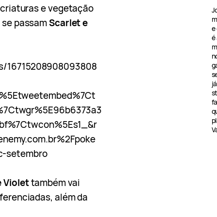
m criaturas e vegetação
J
m
al se passam
Scarlet e
e
é
m
n
tus/16715208908093808
g
s
j
s
p%5Etweetembed%7Ct
f
%7Ctwgr%5E96b6373a3
q
pl
bbf%7Ctwcon%5Es1_&r
V
enemy.com.br%2Fpoke
c-setembro
 Violet
também vai
iferenciadas, além da