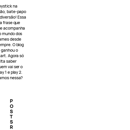
oystick na
ão, bate-papo
 diversão! Essa
 a frase que
e acompanha
o mundo dos
ames desde
empre. O blog
á ganhou o
tart. Agora só
alta saber
uem vai ser o
ay 1 e play 2.
amos nessa?
P
O
S
T
S
R