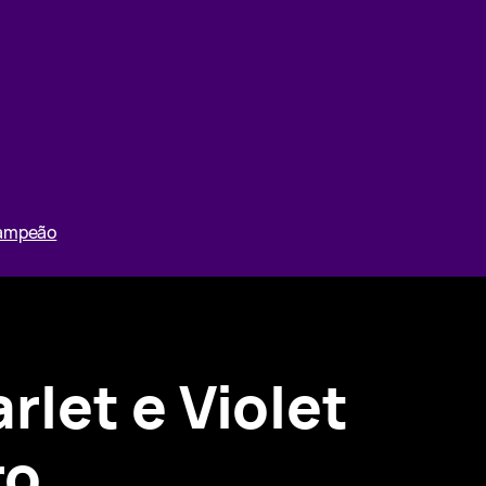
Campeão
let e Violet
ro