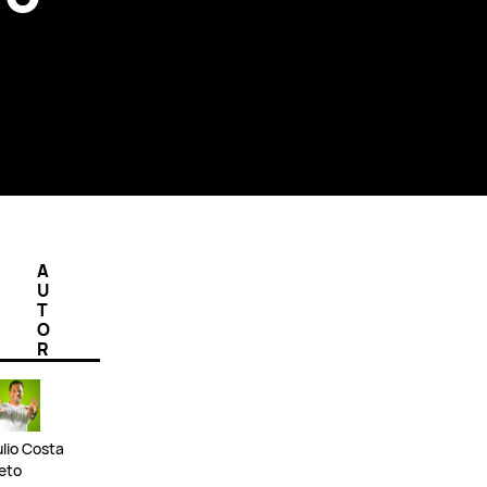
A
U
T
O
R
ulio Costa
eto