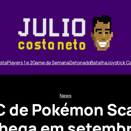
ista
Players 1 e 2
Game da Semana
Detonado
Batalha
Joystick 
News
C de Pokémon Scar
hega em setemb