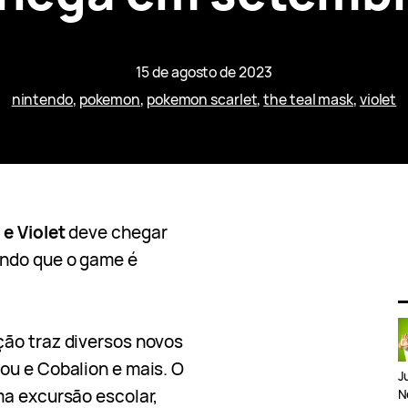
15 de agosto de 2023
nintendo
, 
pokemon
, 
pokemon scarlet
, 
the teal mask
, 
violet
e Violet
deve chegar
ando que o game é
ção traz diversos novos
ou e Cobalion e mais. O
J
ma excursão escolar,
N