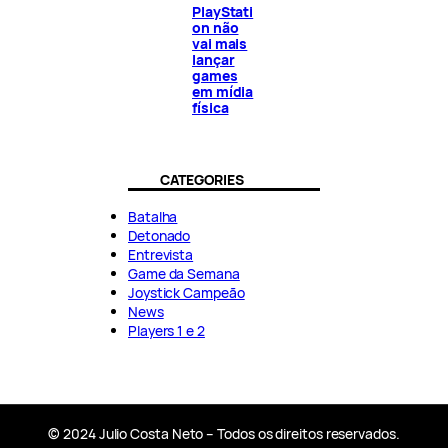
PlayStati
on não
vai mais
lançar
games
em mídia
física
CATEGORIES
Batalha
Detonado
Entrevista
Game da Semana
Joystick Campeão
News
Players 1 e 2
© 2024 Julio Costa Neto – Todos os direitos reservados.