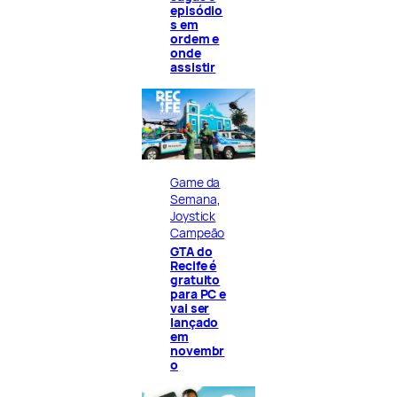
episódio
s em
ordem e
onde
assistir
Game da
Semana
, 
Joystick
Campeão
GTA do
Recife é
gratuito
para PC e
vai ser
lançado
em
novembr
o