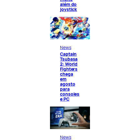
além do
joystick
News
Captain
Tsubasa
2: World
Fighters
chega
em
agosto
para
consoles
e PC
News