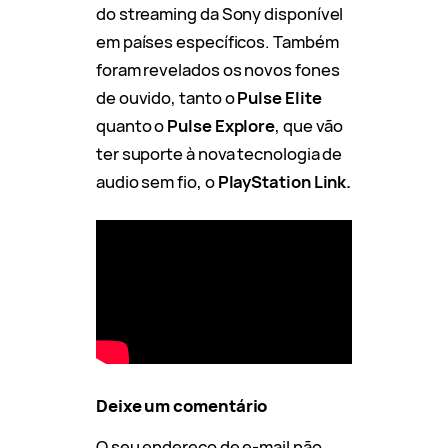
do streaming da Sony disponível
em países específicos. Também
foram revelados os novos fones
de ouvido, tanto o
Pulse Elite
quanto o
Pulse Explore
, que vão
ter suporte à nova tecnologia de
audio sem fio, o
PlayStation Link.
Deixe um comentário
O seu endereço de e-mail não