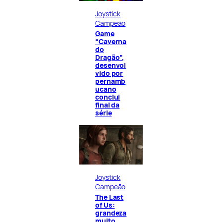
Joystick
Campeão
Game
“Caverna
do
Dragão”,
desenvol
vido por
pernamb
ucano
conclui
final da
série
Joystick
Campeão
The Last
of Us:
grandeza
muito