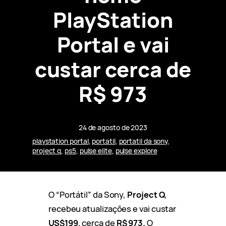
PlayStation
Portal e vai
custar cerca de
R$ 973
24 de agosto de 2023
playstation portal
, 
portatil
, 
portatil da sony
, 
project q
, 
ps5
, 
pulse elite
, 
pulse explore
O “Portátil” da Sony,
Project Q
,
recebeu atualizações e vai custar
US$199
, cerca de
R$ 973.
O