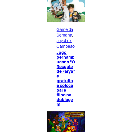
Game da
Semana
, 
Joystick
Campeão
Jogo
pernamb
ucano “O
Resgate
de Fárya”
é
gratuito
e coloca
pai e
filho na
dublage
m