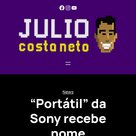
Pular
Facebook
Instagram
YouTube
para
o
conteúdo
News
“Portátil” da
Sony recebe
nome