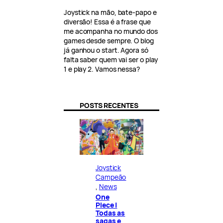
Joystick na mão, bate-papo e
diversão! Essa é a frase que
me acompanha no mundo dos
games desde sempre. O blog
já ganhou o start. Agora só
falta saber quem vai ser o play
1 e play 2. Vamos nessa?
POSTS RECENTES
Joystick
Campeão
, 
News
One
Piece |
Todas as
sagas e