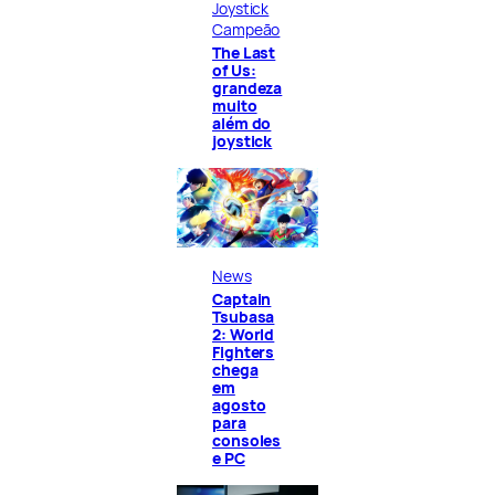
Joystick
Campeão
The Last
of Us:
grandeza
muito
além do
joystick
News
Captain
Tsubasa
2: World
Fighters
chega
em
agosto
para
consoles
e PC