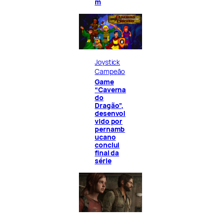
m
Joystick
Campeão
Game
“Caverna
do
Dragão”,
desenvol
vido por
pernamb
ucano
conclui
final da
série