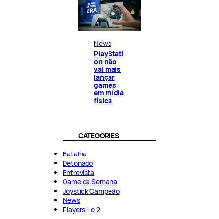
News
PlayStati
on não
vai mais
lançar
games
em mídia
física
CATEGORIES
Batalha
Detonado
Entrevista
Game da Semana
Joystick Campeão
News
Players 1 e 2