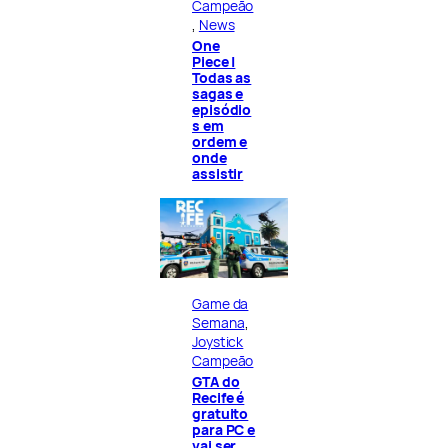
Campeão
, 
News
One
Piece |
Todas as
sagas e
episódio
s em
ordem e
onde
assistir
Game da
Semana
, 
Joystick
Campeão
GTA do
Recife é
gratuito
para PC e
vai ser