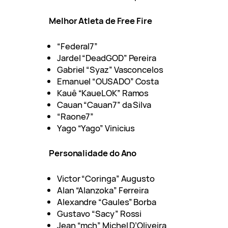
Melhor Atleta de Free Fire
“Federal7”
Jardel “DeadGOD” Pereira
Gabriel “Syaz” Vasconcelos
Emanuel “OUSADO” Costa
Kauê “KaueLOK” Ramos
Cauan “Cauan7” da Silva
“Raone7”
Yago “Yago” Vinicius
Personalidade do Ano
Victor “Coringa” Augusto
Alan “Alanzoka” Ferreira
Alexandre “Gaules” Borba
Gustavo “Sacy” Rossi
Jean “mch” Michel D’Oliveira