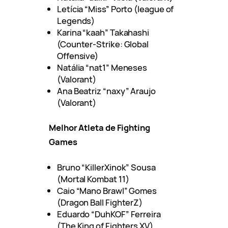
Letícia “Miss” Porto (league of
Legends)
Karina “kaah” Takahashi
(Counter-Strike: Global
Offensive)
Natália “nat1” Meneses
(Valorant)
Ana Beatriz “naxy” Araujo
(Valorant)
Melhor Atleta de Fighting
Games
Bruno “KillerXinok” Sousa
(Mortal Kombat 11)
Caio “Mano Brawl” Gomes
(Dragon Ball FighterZ)
Eduardo “DuhKOF” Ferreira
(The King of Fighters XV)