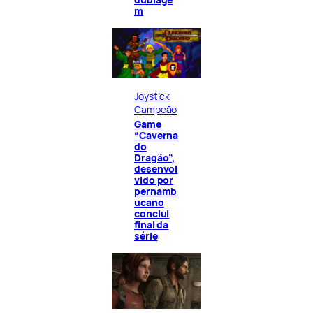
m
Joystick
Campeão
Game
“Caverna
do
Dragão”,
desenvol
vido por
pernamb
ucano
conclui
final da
série