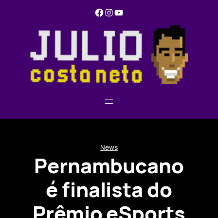
Pular
Facebook
Instagram
YouTube
para
o
conteúdo
News
Pernambucano
é finalista do
Prêmio eSports