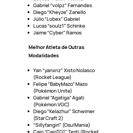
Gabriel “volpz” Fernandes
Diego “Kheyze” Zanello
Júlio “Lobex” Gabriel
Lucas “soulz1” Schinke
Jaime “Cyber” Ramos
Melhor Atleta de Outras
Modalidades
Yan “yanxnz” Xisto Nolasco
(Rocket League)
Felipe “BabyMazo” Mazo
(Pokémon Unite)
Gabriel “Agatiga” Agati
(Pokémon VGC)
Diego “Kelazhur” Schwimer
(Star Craft 2)
“Sillyfangirl” (Osu!Mania)
Caio “CaioTG1” Testi (Rocket