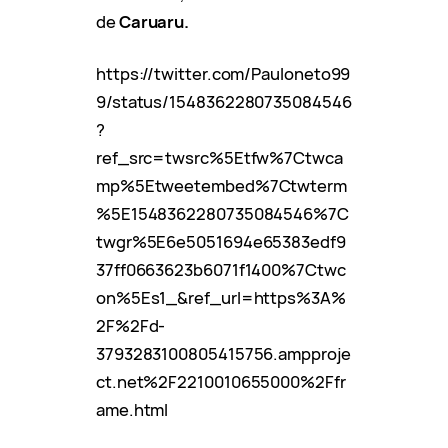
de
Caruaru.
https://twitter.com/Pauloneto99
9/status/1548362280735084546
?
ref_src=twsrc%5Etfw%7Ctwca
mp%5Etweetembed%7Ctwterm
%5E1548362280735084546%7C
twgr%5E6e5051694e65383edf9
37ff0663623b6071f1400%7Ctwc
on%5Es1_&ref_url=https%3A%
2F%2Fd-
3793283100805415756.ampproje
ct.net%2F2210010655000%2Ffr
ame.html