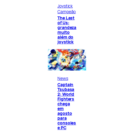
Joystick
Campeão
The Last
of Us:
grandeza
muito
além do
joystick
News
Captain
Tsubasa
2: World
Fighters
chega
em
agosto
para
consoles
e PC