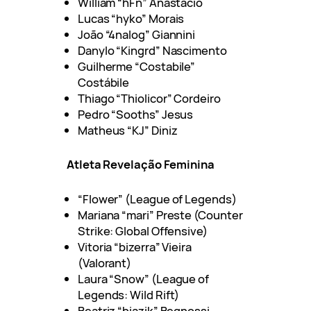
William “hFn” Anastácio
Lucas “hyko” Morais
João “4nalog” Giannini
Danylo “Kingrd” Nascimento
Guilherme “Costabile”
Costábile
Thiago “Thiolicor” Cordeiro
Pedro “Sooths” Jesus
Matheus “KJ” Diniz
Atleta Revelação Feminina
“Flower” (League of Legends)
Mariana “mari” Preste (Counter
Strike: Global Offensive)
Vitoria “bizerra” Vieira
(Valorant)
Laura “Snow” (League of
Legends: Wild Rift)
Beatriz “biazik” Begnossi