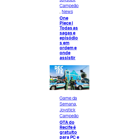
Campeão
, 
News
One
Piece |
Todas as
sagas e
episódio
s em
ordem e
onde
assistir
Game da
Semana
, 
Joystick
Campeão
GTA do
Recife é
gratuito
para PC e