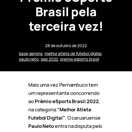
Brasil pela
terceira vez!
28 de outubro de 2022
base gaming
, 
melhor atleta de futebol digital
, 
paulo neto
, 
peb 2022
, 
premio esports brasil
Mais uma vez Pernambuco tem
um representante concorrendo
ao
Prêmio eSports Brasil 2022
,
na categoria
“Melhor Atleta
Futebol Digital”
. O caruaruense
Paulo Neto
entra na disputa pelo