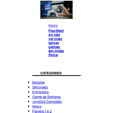
News
PlayStati
on não
vai mais
lançar
games
em mídia
física
CATEGORIES
Batalha
Detonado
Entrevista
Game da Semana
Joystick Campeão
News
Players 1 e 2