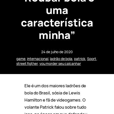
uma
característica
minha”
24 de julho de 2020
game
, 
internacional
, 
ladrão de bola
, 
patrick
, 
Sport
, 
street figther
, 
vou morder seu calcanhar
Ele é um dos maiores ladrões de
bola do Brasil, sósia de Lewis
Hamilton e fã de videogames. O
volante Patrick falou sobre tudo