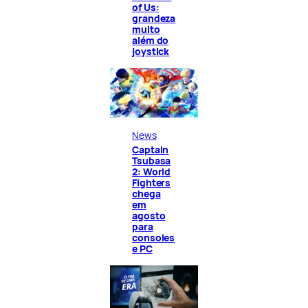
of Us:
grandeza
muito
além do
joystick
News
Captain
Tsubasa
2: World
Fighters
chega
em
agosto
para
consoles
e PC