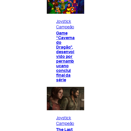
Joystick
Campeão
Game
“Caverna
do
Dragão”,
desenvol
vido por
pernamb
ucano
conclui
final da
série
Joystick
Campeão
The Last