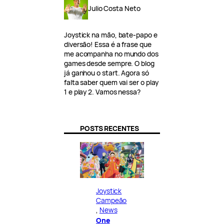
Julio Costa Neto
Joystick na mão, bate-papo e
diversão! Essa é a frase que
me acompanha no mundo dos
games desde sempre. O blog
já ganhou o start. Agora só
falta saber quem vai ser o play
1 e play 2. Vamos nessa?
POSTS RECENTES
Joystick
Campeão
, 
News
One