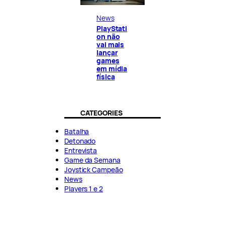
News
PlayStati
on não
vai mais
lançar
games
em mídia
física
CATEGORIES
Batalha
Detonado
Entrevista
Game da Semana
Joystick Campeão
News
Players 1 e 2