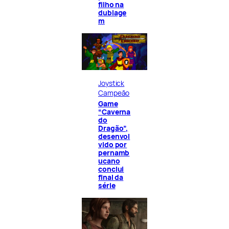
filho na
dublage
m
Joystick
Campeão
Game
“Caverna
do
Dragão”,
desenvol
vido por
pernamb
ucano
conclui
final da
série