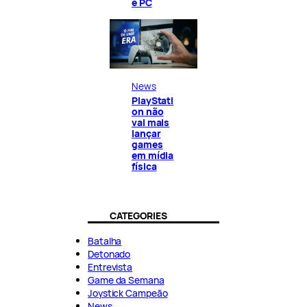
e PC
News
PlayStati
on não
vai mais
lançar
games
em mídia
física
CATEGORIES
Batalha
Detonado
Entrevista
Game da Semana
Joystick Campeão
News