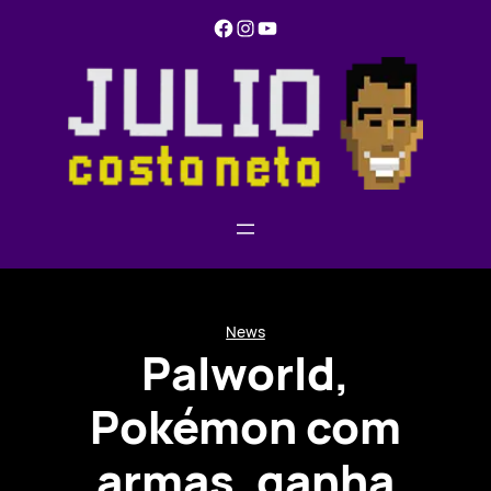
Pular
Facebook
Instagram
YouTube
para
o
conteúdo
News
Palworld,
Pokémon com
armas, ganha