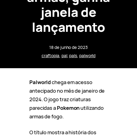
janela de
lançamento
18 de junho de 2023
craftopia
, 
pal
, 
pals
, 
palworld
Palworld
chega em acesso
antecipado no mês de janeiro de
2024. O jogo traz criaturas
parecidas a
Pokemon
utilizando
armas de fogo.
O título mostra a história dos