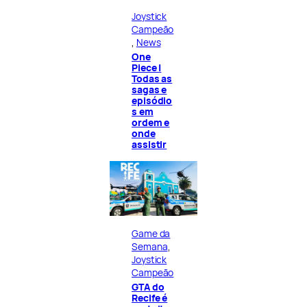
Joystick
Campeão
, 
News
One
Piece |
Todas as
sagas e
episódio
s em
ordem e
onde
assistir
Game da
Semana
, 
Joystick
Campeão
GTA do
Recife é