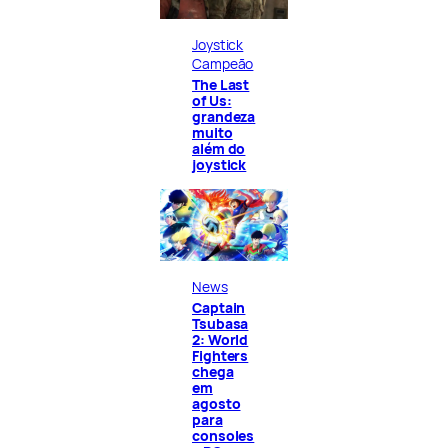
Joystick
Campeão
The Last
of Us:
grandeza
muito
além do
joystick
News
Captain
Tsubasa
2: World
Fighters
chega
em
agosto
para
consoles