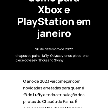
Xbox e
PlayStation em
janeiro
26 de dezembro de 2022
chapeu de palha
, 
luffy
, 
Odyssey
, 
onde piece
, 
one
piece odyssey
, 
Thousand Synny
O ano de 2023 vai começar com
novidades arretadas para quem é
fã de
Luffy
e toda a tripulação dos
piratas do Chapéu de Palha. É