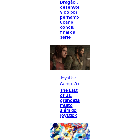
Dragão”,
desenvol
vido por
pernamb
ucano
conclui
final da
série
Joystick
Campeão
The Last
of Us:
grandeza
muito
além do
joystick