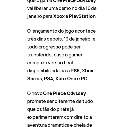
que o game
One Piece Odyssey
vai liberar uma demo no dia 10 de
janeiro para
Xbox
e
PlayStation.
O lançamento do jogo acontece
três dias depois, 13 de janeiro, e
todo progresso pode ser
transferido, caso o gamer
compre a versão final
disponibilizada para
PS5, Xbox
Series, PS4, Xbox One
e
PC.
O novo
One Piece Odyssey
promete ser diferente de tudo
que os fãs do pirata já
experimentaram com direito a
aventura dramática e cheia de