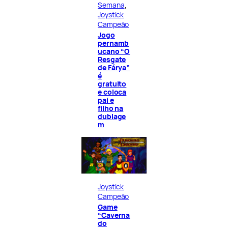
Semana
, 
Joystick
Campeão
Jogo
pernamb
ucano “O
Resgate
de Fárya”
é
gratuito
e coloca
pai e
filho na
dublage
m
Joystick
Campeão
Game
“Caverna
do