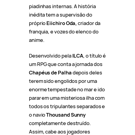
piadinhas internas. A história
inédita tem a supervisão do
próprio
Eiichiro Oda,
criador da
franquia, e vozes do elenco do
anime.
Desenvolvido pela
ILCA
, o título é
um RPG que conta a jornada dos
Chapéus de Palha
depois deles
terem sido engolidos por uma
enorme tempestade no mar e ido
parar em uma misteriosa ilha com
todos os tripulantes separados e
o navio
Thousand Sunny
completamente destruído.
Assim, cabe aos jogadores