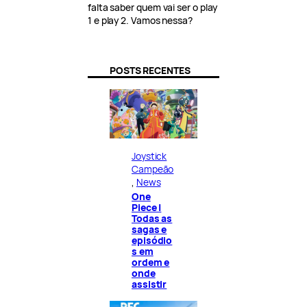
falta saber quem vai ser o play
1 e play 2. Vamos nessa?
POSTS RECENTES
Joystick
Campeão
, 
News
One
Piece |
Todas as
sagas e
episódio
s em
ordem e
onde
assistir