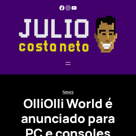
Pular
Facebook
Instagram
YouTube
para
o
conteúdo
News
OlliOlli World é
anunciado para
PC e consoles