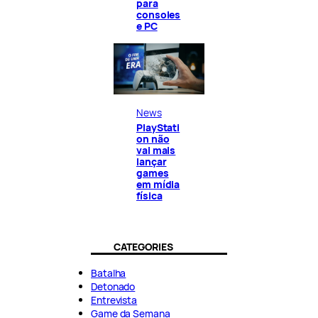
para
consoles
e PC
News
PlayStati
on não
vai mais
lançar
games
em mídia
física
CATEGORIES
Batalha
Detonado
Entrevista
Game da Semana