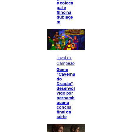
e coloca
pai e
filho na
dublage
m
Joystick
Campeão
Game
“Caverna
do
Dragão”,
desenvol
vido por
pernamb
ucano
conclui
final da
série